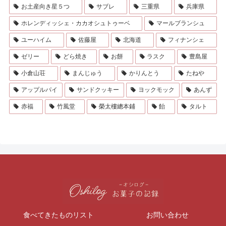
お土産向き星５つ
サブレ
三重県
兵庫県
ホレンディッシェ・カカオシュトゥーベ
マールブランシュ
ユーハイム
佐藤屋
北海道
フィナンシェ
ゼリー
どら焼き
お餅
ラスク
豊島屋
小倉山荘
まんじゅう
かりんとう
たねや
アップルパイ
サンドクッキー
ヨックモック
あんず
赤福
竹風堂
榮太樓總本鋪
飴
タルト
食べてきたものリスト
お問い合わせ