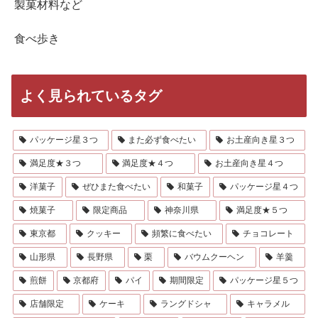
製菓材料など
食べ歩き
よく見られているタグ
パッケージ星３つ
また必ず食べたい
お土産向き星３つ
満足度★３つ
満足度★４つ
お土産向き星４つ
洋菓子
ぜひまた食べたい
和菓子
パッケージ星４つ
焼菓子
限定商品
神奈川県
満足度★５つ
東京都
クッキー
頻繁に食べたい
チョコレート
山形県
長野県
栗
バウムクーヘン
羊羹
煎餅
京都府
パイ
期間限定
パッケージ星５つ
店舗限定
ケーキ
ラングドシャ
キャラメル