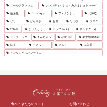
マールブランシュ
ホレンディッシェ・カカオシュトゥーベ
佐藤屋
ユーハイム
フィナンシェ
北海道
ゼリー
どら焼き
お餅
たねや
ラスク
豊島屋
かりんとう
アップルパイ
サンドクッキー
ヨックモック
まんじゅう
小倉山荘
榮太樓總本鋪
抹茶
デメル
タルト
滋賀県
アンリシャルパンティエ
食べてきたものリスト
お問い合わせ