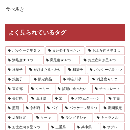
食べ歩き
よく見られているタグ
パッケージ星３つ
また必ず食べたい
お土産向き星３つ
満足度★３つ
満足度★４つ
お土産向き星４つ
洋菓子
ぜひまた食べたい
和菓子
パッケージ星４つ
焼菓子
限定商品
神奈川県
満足度★５つ
東京都
クッキー
頻繁に食べたい
チョコレート
長野県
山形県
栗
バウムクーヘン
羊羹
煎餅
京都府
パイ
パッケージ星５つ
期間限定
店舗限定
ケーキ
ラングドシャ
キャラメル
お土産向き星５つ
三重県
兵庫県
サブレ