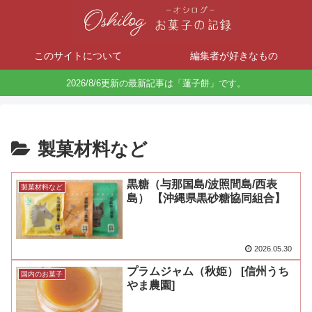
このサイトについて
編集者が好きなもの
2026/8/6更新の最新記事は「蓮子餅」です。
製菓材料など
黒糖（与那国島/波照間島/西表
製菓材料など
島） 【沖縄県黒砂糖協同組合】
2026.05.30
プラムジャム（秋姫） [信州うち
国内のお菓子
やま農園]