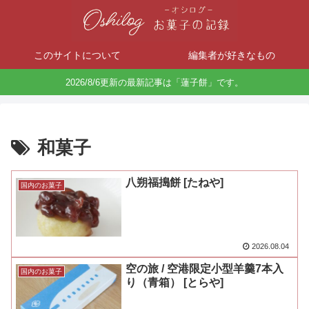
このサイトについて
編集者が好きなもの
2026/8/6更新の最新記事は「蓮子餅」です。
和菓子
八朔福搗餅 [たねや]
国内のお菓子
2026.08.04
空の旅 / 空港限定小型羊羹7本入
国内のお菓子
り（青箱） [とらや]