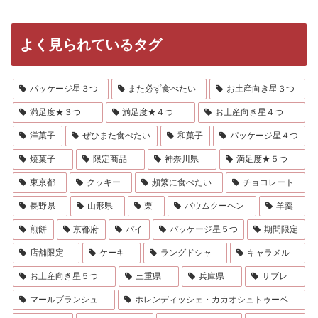
よく見られているタグ
パッケージ星３つ
また必ず食べたい
お土産向き星３つ
満足度★３つ
満足度★４つ
お土産向き星４つ
洋菓子
ぜひまた食べたい
和菓子
パッケージ星４つ
焼菓子
限定商品
神奈川県
満足度★５つ
東京都
クッキー
頻繁に食べたい
チョコレート
長野県
山形県
栗
バウムクーヘン
羊羹
煎餅
京都府
パイ
パッケージ星５つ
期間限定
店舗限定
ケーキ
ラングドシャ
キャラメル
お土産向き星５つ
三重県
兵庫県
サブレ
マールブランシュ
ホレンディッシェ・カカオシュトゥーベ