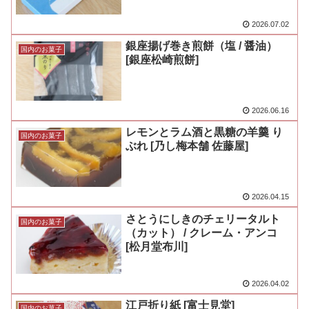
2026.07.02
銀座揚げ巻き煎餅（塩 / 醤油）
国内のお菓子
[銀座松崎煎餅]
2026.06.16
レモンとラム酒と黒糖の羊羹 り
国内のお菓子
ぶれ [乃し梅本舗 佐藤屋]
2026.04.15
さとうにしきのチェリータルト
国内のお菓子
（カット） / クレーム・アンコ
[松月堂布川]
2026.04.02
江戸折り紙 [富士見堂]
国内のお菓子