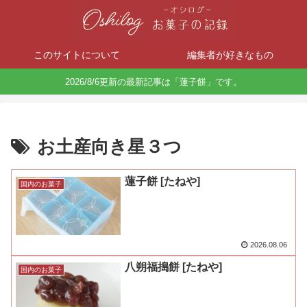
このサイトについて
編集者が好きなもの
2026/8/6更新の最新記事は「蓮子餅」です。
お土産向き星３つ
蓮子餅 [たねや]
国内のお菓子
2026.08.06
八朔福搗餅 [たねや]
国内のお菓子