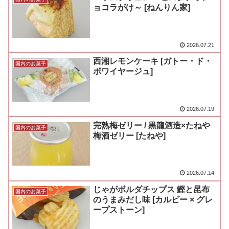
ョコラがけ～ [ねんりん家]
2026.07.21
西湘レモンケーキ [ガトー・ド・
国内のお菓子
ボワイヤージュ]
2026.07.19
完熟梅ゼリー / 黒龍酒造×たねや
国内のお菓子
梅酒ゼリー [たねや]
2026.07.14
じゃがボルダチップス 鰹と昆布
国内のお菓子
のうまみだし味 [カルビー × グレ
ープストーン]