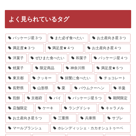
よく見られているタグ
パッケージ星３つ
また必ず食べたい
お土産向き星３つ
満足度★３つ
満足度★４つ
お土産向き星４つ
洋菓子
ぜひまた食べたい
和菓子
パッケージ星４つ
焼菓子
限定商品
神奈川県
満足度★５つ
東京都
クッキー
頻繁に食べたい
チョコレート
長野県
山形県
栗
バウムクーヘン
羊羹
煎餅
京都府
パイ
パッケージ星５つ
期間限定
店舗限定
ケーキ
ラングドシャ
キャラメル
お土産向き星５つ
三重県
兵庫県
サブレ
マールブランシュ
ホレンディッシェ・カカオシュトゥーベ