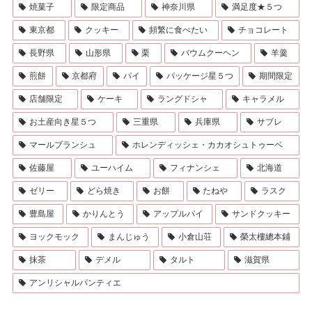
焼菓子
限定商品
神奈川県
満足度★５つ
東京都
クッキー
頻繁に食べたい
チョコレート
長野県
山形県
栗
バウムクーヘン
羊羹
煎餅
京都府
パイ
パッケージ星５つ
期間限定
店舗限定
ケーキ
ラングドシャ
キャラメル
お土産向き星５つ
三重県
兵庫県
サブレ
マールブランシュ
ホレンディッシェ・カカオシュトゥーベ
佐藤屋
ユーハイム
フィナンシェ
北海道
ゼリー
どら焼き
お餅
たねや
ラスク
豊島屋
かりんとう
アップルパイ
サンドクッキー
ヨックモック
まんじゅう
小倉山荘
榮太樓總本鋪
抹茶
デメル
タルト
滋賀県
アンリシャルパンティエ