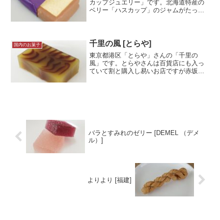
カップジュエリー」です。北海道特産の
ベリー「ハスカップ」のジャムがたっぷ
り挟まったサンドクッキーですね。柔ら
かいソフトクッキーに挟まれているので
食感もよくあるサンドクッキーとは異な
るお菓子です！試食メモそ...＜続きを読
千里の風 [とらや]
国内のお菓子
む＞
東京都港区「とらや」さんの「千里の
風」です。とらやさんは百貨店にも入っ
ていて割と購入し易いお店ですが赤坂店
で「店舗限定」かつ「通販もしていな
い」商品を購入しました。とらやの羊羹
の中でもレア度が高い商品です。試食メ
モとらや赤坂店にて購入。「和...＜続き
を読む＞
バラとすみれのゼリー [DEMEL （デメ
ル）]
よりより [福建]