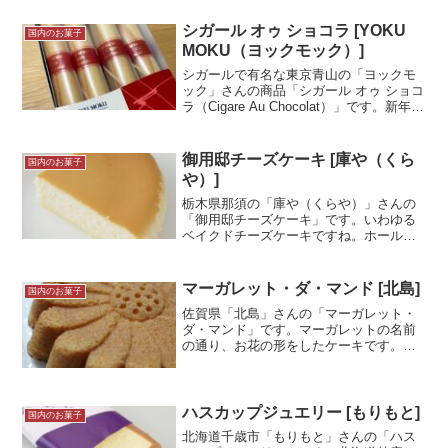
やはりお高め！ジャムなんて勿体無い！
と思いましたがジャムになっても美味し
シガール オゥ ショコラ [YOKU
国内のお菓子
かったです！試食メモ小...＜続きを読む
MOKU（ヨックモック）]
＞
シガールで有名な東京青山の「ヨックモ
ック」さんの商品「シガール オゥ ショコ
ラ（Cigare Au Chocolat）」です。新年の
挨拶の際、小さい子供用に購入しまし
た。結局食べたくて自分用も買いました
けど...ヨックモック好きです。写真は...
御用邸チーズケーキ [庫や（くら
国内のお菓子
＜続きを読む＞
や）]
栃木県那須の「庫や（くらや）」さんの
「御用邸チーズケーキ」です。いわゆる
ベイクドチーズケーキですね。ホールで
ありながらちょうど良い大きさ、食べや
すい味で万人受けするチーズケーキだと
思います。とても綺麗な見た目をしてい
マーガレット・ダ・マンド [北島]
国内のお菓子
るのでプレゼントにも良い...＜続きを読
佐賀県「北島」さんの「マーガレット・
む＞
ダ・マンド」です。マーガレットの名前
の通り、お花の形をしたケーキです。特
徴はアーモンドプードルの使用比率が高
いこと。そのため普通の小麦粉主体のケ
ーキとは異なった香りと食感が楽しめま
す。この商品は通販でお取...＜続きを読
ハスカップジュエリー [もりもと]
国内のお菓子
む＞
北海道千歳市「もりもと」さんの「ハス