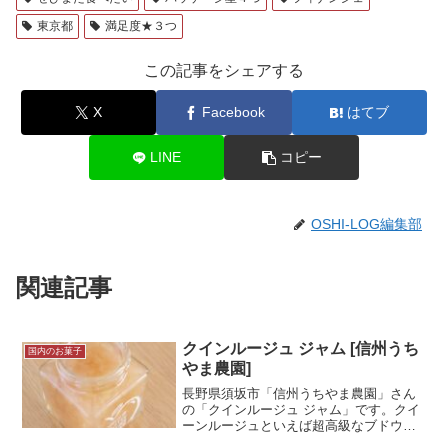
東京都
満足度★３つ
この記事をシェアする
X
Facebook
はてブ
LINE
コピー
OSHI-LOG編集部
関連記事
クインルージュ ジャム [信州うち
国内のお菓子
やま農園]
長野県須坂市「信州うちやま農園」さん
の「クインルージュ ジャム」です。クイ
ーンルージュといえば超高級なブドウ品
種！ジャムになっても他の商品に比べて