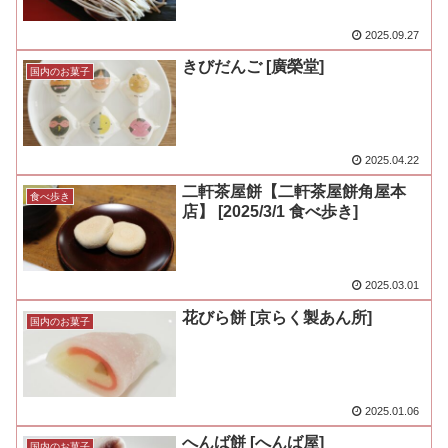
2025.09.27
きびだんご [廣榮堂]
国内のお菓子
2025.04.22
二軒茶屋餅【二軒茶屋餅角屋本
食べ歩き
店】 [2025/3/1 食べ歩き]
2025.03.01
花びら餅 [京らく製あん所]
国内のお菓子
2025.01.06
へんば餅 [へんば屋]
国内のお菓子