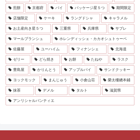
煎餅
京都府
パイ
パッケージ星５つ
期間限定
店舗限定
ケーキ
ラングドシャ
キャラメル
お土産向き星５つ
三重県
兵庫県
サブレ
マールブランシュ
ホレンディッシェ・カカオシュトゥーベ
佐藤屋
ユーハイム
フィナンシェ
北海道
ゼリー
どら焼き
お餅
たねや
ラスク
豊島屋
かりんとう
アップルパイ
サンドクッキー
ヨックモック
まんじゅう
小倉山荘
榮太樓總本鋪
抹茶
デメル
タルト
滋賀県
アンリシャルパンティエ