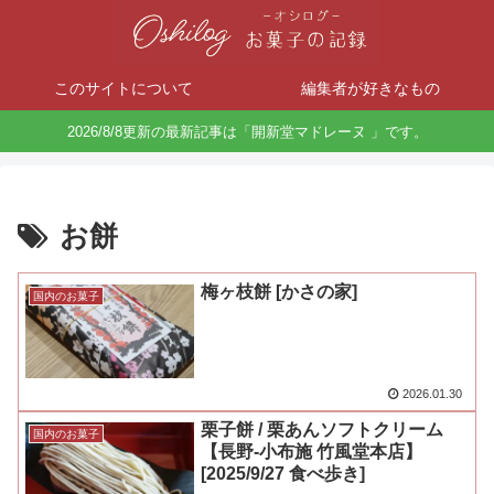
このサイトについて
編集者が好きなもの
2026/8/8更新の最新記事は「開新堂マドレーヌ 」です。
お餅
梅ヶ枝餅 [かさの家]
国内のお菓子
2026.01.30
栗子餅 / 栗あんソフトクリーム
国内のお菓子
【長野-小布施 竹風堂本店】
[2025/9/27 食べ歩き]