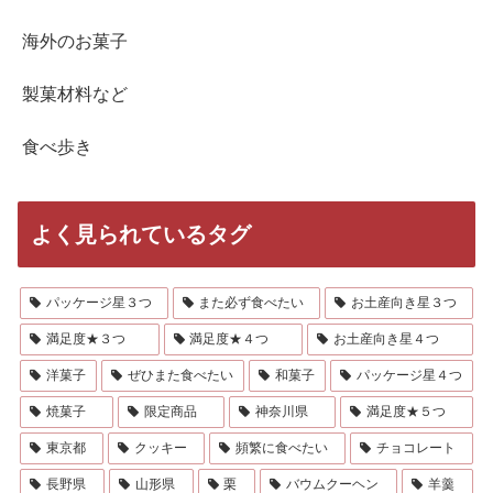
海外のお菓子
製菓材料など
食べ歩き
よく見られているタグ
パッケージ星３つ
また必ず食べたい
お土産向き星３つ
満足度★３つ
満足度★４つ
お土産向き星４つ
洋菓子
ぜひまた食べたい
和菓子
パッケージ星４つ
焼菓子
限定商品
神奈川県
満足度★５つ
東京都
クッキー
頻繁に食べたい
チョコレート
長野県
山形県
栗
バウムクーヘン
羊羹