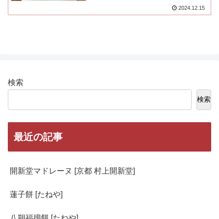
2024.12.15
検索
検索
最近の記事
開新堂マドレーヌ [京都 村上開新堂]
蓮子餅 [たねや]
八朔福搗餅 [たねや]