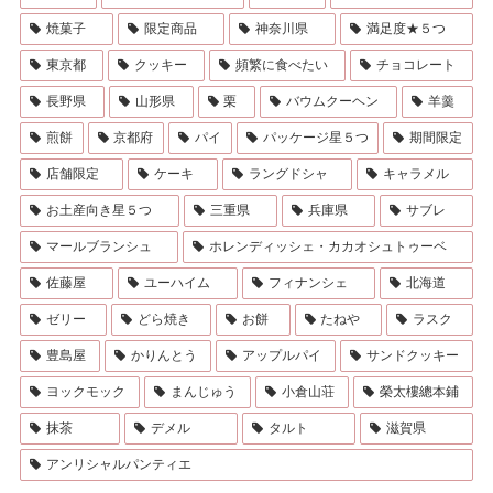
焼菓子
限定商品
神奈川県
満足度★５つ
東京都
クッキー
頻繁に食べたい
チョコレート
長野県
山形県
栗
バウムクーヘン
羊羹
煎餅
京都府
パイ
パッケージ星５つ
期間限定
店舗限定
ケーキ
ラングドシャ
キャラメル
お土産向き星５つ
三重県
兵庫県
サブレ
マールブランシュ
ホレンディッシェ・カカオシュトゥーベ
佐藤屋
ユーハイム
フィナンシェ
北海道
ゼリー
どら焼き
お餅
たねや
ラスク
豊島屋
かりんとう
アップルパイ
サンドクッキー
ヨックモック
まんじゅう
小倉山荘
榮太樓總本鋪
抹茶
デメル
タルト
滋賀県
アンリシャルパンティエ