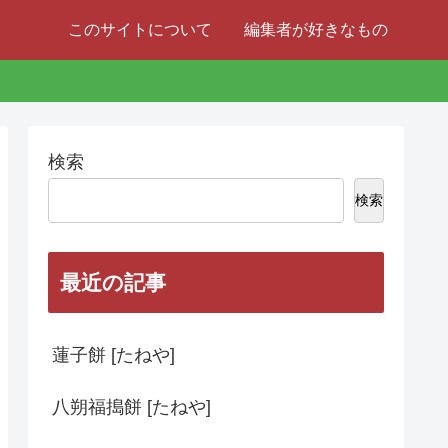
このサイトについて
編集者が好きなもの
検索
検索
最近の記事
蓮子餅 [たねや]
八朔福搗餅 [たねや]