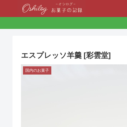
エスプレッソ羊羹 [彩雲堂]
国内のお菓子