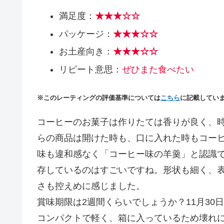
満足度：
★★★
☆
☆
パッケージ：
★★★☆☆
お土産向き：
★★★
☆
☆
リピート意思：
ぜひまた食べたい
※このレーティングの評価基準については
こちら
に記載してい
コーヒーのお菓子は作りたては香りが良く、
らの商品は開けた時も、口に入れた時もコー
味も違和感なく「コーヒー味の羊羹」と認識
存しているのはすごいですね。形状も細く、
さも控えめに感じました。
賞味期限は2週間くらいでしょうか？11月30
コンパクトで軽く、箱に入っているため壊れ