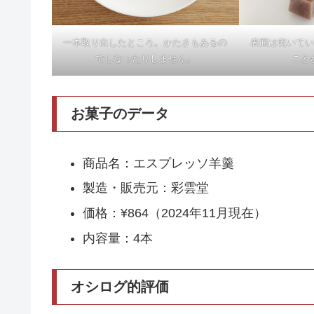
一本取り出したところ。かたさもあるの
表面は乾いてい
でしなったりしません。
こと
お菓子のデータ
商品名：エスプレッソ羊羹
製造・販売元：彩雲堂
価格：¥864（2024年11月現在）
内容量：4本
オシログ的評価