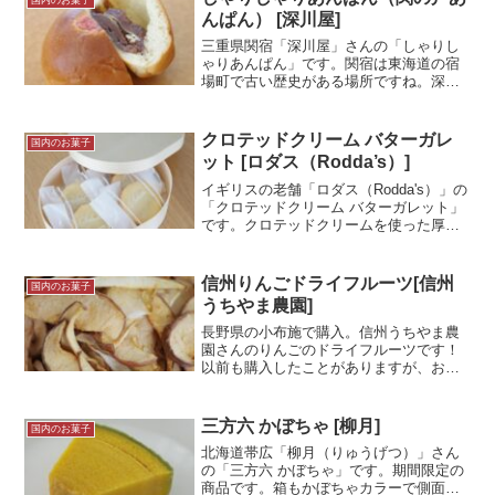
国内のお菓子
んぱん） [深川屋]
三重県関宿「深川屋」さんの「しゃりし
ゃりあんぱん」です。関宿は東海道の宿
場町で古い歴史がある場所ですね。深川
屋さんも長い歴史があるお店です。今回
の商品は名前の通り「しゃりしゃり」食
感のあんぱんとのことで気になって購入
クロテッドクリーム バターガレ
国内のお菓子
しました！深川屋の銘菓に...＜続きを読
ット [ロダス（Rodda’s）]
む＞
イギリスの老舗「ロダス（Rodda's）」の
「クロテッドクリーム バターガレット」
です。クロテッドクリームを使った厚焼
きのクッキーですね。ミルクの味が濃
く、紅茶との相性がとてもよい焼き菓子
でした！試食メモ伊勢丹新宿店にて購
信州りんごドライフルーツ[信州
国内のお菓子
入。クロテッドクリ...＜続きを読む＞
うちやま農園]
長野県の小布施で購入。信州うちやま農
園さんのりんごのドライフルーツです！
以前も購入したことがありますが、おい
しかったので今回はたっぷり500g入った
ものを購入しました。小布施にはうちや
ま農園さんのお店があって、ジャムもす
三方六 かぼちゃ [柳月]
国内のお菓子
ごく美味しいのでおす...＜続きを読む＞
北海道帯広「柳月（りゅうげつ）」さん
の「三方六 かぼちゃ」です。期間限定の
商品です。箱もかぼちゃカラーで側面に