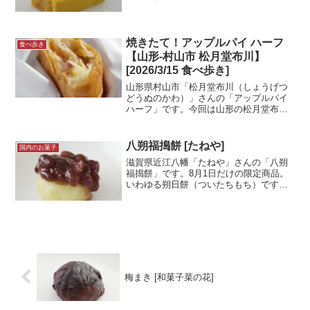
はひらがなで「さんぽうろく」と書かれ
ています。バウムクーヘンなんですが年
輪の目が細かく、見た目が綺麗ですね。
写真はページ後半にあり...＜続きを読む
焼きたて！アップルパイ ハーフ
食べ歩き
＞
【山形-村山市 松月堂布川】
[2026/3/15 食べ歩き]
山形県村山市「松月堂布川（しょうげつ
どうぬのかわ）」さんの「アップルパイ
ハーフ」です。今回は山形の松月堂布川
さんのお店に行ってきました！以前はス
クエア型で開いた形状の「デラックス」
の方を紹介していますが、今回は三角形
八朔福搗餅 [たねや]
国内のお菓子
で閉じた形状の「ハーフ...＜続きを読む
滋賀県近江八幡「たねや」さんの「八朔
＞
福搗餅」です。8月1日だけの限定商品。
いわゆる朔日餅（ついたちもち）です
ね。賞味期限は当日中と短い商品。粟餅
とあんこを楽しむ和菓子です。試食メモ
横浜そごう店にて購入。いつも賑わって
いるそごうのデパ地下です...＜続きを読
む＞
梅まき [和菓子菜の花]