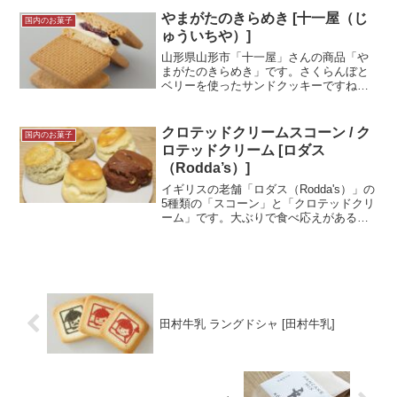
ィリングと、店頭に書かれていた「甘さ
やまがたのきらめき [十一屋（じ
国内のお菓子
をひかえていません」に...＜続きを読む
ゅういちや）]
＞
山形県山形市「十一屋」さんの商品「や
まがたのきらめき」です。さくらんぼと
ベリーを使ったサンドクッキーですね。
見た目も可愛らしいお菓子です！試食メ
モS-PAL山形店にて購入。「りんごのし
あわせ」と一緒に買ってきました。こち
クロテッドクリームスコーン / ク
国内のお菓子
らもとても可愛らしい...＜続きを読む＞
ロテッドクリーム [ロダス
（Rodda’s）]
イギリスの老舗「ロダス（Rodda's）」の
5種類の「スコーン」と「クロテッドクリ
ーム」です。大ぶりで食べ応えがあるス
コーンです。スコーンに合わせるクロテ
ッドクリームも一緒に購入。スコーンは
シンプルなお菓子ですが、味わい深く、
食べ比べが楽し...＜続きを読む＞
田村牛乳 ラングドシャ [田村牛乳]