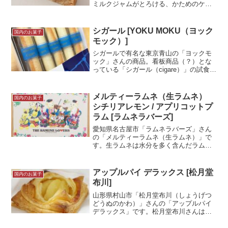
ミルクジャムがとろける、かためのケー
キ（クッキー？）です。ちょっと説明が
難しいお菓子。「バターのいとこ」同様
に原料の廃棄や無駄を出さないように考
シガール [YOKU MOKU（ヨック
国内のお菓子
えられたお菓子のようです...＜続きを読
モック）]
む＞
シガールで有名な東京青山の「ヨックモ
ック」さんの商品。看板商品（？）とな
っている「シガール（cigare）」の試食レ
ポです。子供の頃から好きな思入れのあ
るお菓子です。試食メモ横浜高島屋で購
入。手土産に定番中の定番と言ってもい
メルティーラムネ（生ラムネ）
国内のお菓子
いと思います。青...＜続きを読む＞
シチリアレモン / アプリコットプ
ラム [ラムネラバーズ]
愛知県名古屋市「ラムネラバーズ」さん
の「メルティーラムネ（生ラムネ）」で
す。生ラムネは水分を多く含んだラムネ
でスッと溶けるような口溶けが楽しめる
ラムネです。ラムネラバーズは1963年か
ら「クッピーラムネ」を作っているカク
アップルパイ デラックス [松月堂
国内のお菓子
ダイ製菓の新ブランド...＜続きを読む＞
布川]
山形県村山市「松月堂布川（しょうげつ
どうぬのかわ）」さんの「アップルパイ
デラックス」です。松月堂布川さんは和
菓子のお店。和菓子店が作るアップルパ
イです！山盛りになっていたリンゴのフ