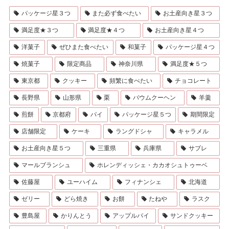
パッケージ星３つ
また必ず食べたい
お土産向き星３つ
満足度★３つ
満足度★４つ
お土産向き星４つ
洋菓子
ぜひまた食べたい
和菓子
パッケージ星４つ
焼菓子
限定商品
神奈川県
満足度★５つ
東京都
クッキー
頻繁に食べたい
チョコレート
長野県
山形県
栗
バウムクーヘン
羊羹
煎餅
京都府
パイ
パッケージ星５つ
期間限定
店舗限定
ケーキ
ラングドシャ
キャラメル
お土産向き星５つ
三重県
兵庫県
サブレ
マールブランシュ
ホレンディッシェ・カカオシュトゥーベ
佐藤屋
ユーハイム
フィナンシェ
北海道
ゼリー
どら焼き
お餅
たねや
ラスク
豊島屋
かりんとう
アップルパイ
サンドクッキー