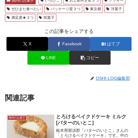
国内のお菓子
いちびこ
お土産向き星３つ
クッキー
ぜひまた食べたい
パッケージ星３つ
東京都
洋菓子
満足度★３つ
焼菓子
この記事をシェアする
X
Facebook
はてブ
LINE
コピー
OSHI-LOG編集部
関連記事
とろけるベイクドケーキ ミルク
国内のお菓子
[バターのいとこ]
栃木県那須郡「バターのいとこ」さんの
「とろけるベイクドケーキ」です。中の