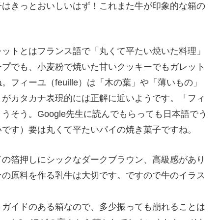
子はきっとおいしいはず！これまた牛が印象的な箱の
レットとはフランス語で「丸くて平たい焼いた料理」
ープでも、小麦粉で焼いた甘いクッキーでもガレット
フィーユ（feuille）は「木の葉」や「薄いもの」
」がカタカナ表現的には正解に近いようです。「フィ
そう。Google先生に読んでもらっても日本語でう
いです）要は丸くて平たいパイの焼き菓子ですね。
ドの箔押しにシックなダークブラウン、高級感があり
その原料を作る乳牛は大切です。ですので牛のイラス
りガイドのある箱なので、多少振っても崩れることは