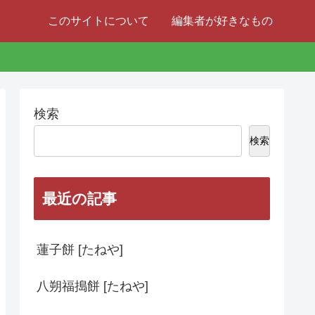
このサイトについて
編集者が好きなもの
検索
検索
最近の記事
蓮子餅 [たねや]
八朔福搗餅 [たねや]