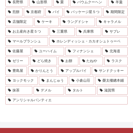
長野県
山形県
栗
バウムクーヘン
羊羹
煎餅
京都府
パイ
パッケージ星５つ
期間限定
店舗限定
ケーキ
ラングドシャ
キャラメル
お土産向き星５つ
三重県
兵庫県
サブレ
マールブランシュ
ホレンディッシェ・カカオシュトゥーベ
佐藤屋
ユーハイム
フィナンシェ
北海道
ゼリー
どら焼き
お餅
たねや
ラスク
豊島屋
かりんとう
アップルパイ
サンドクッキー
ヨックモック
まんじゅう
小倉山荘
榮太樓總本鋪
抹茶
デメル
タルト
滋賀県
アンリシャルパンティエ