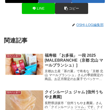
LINE
コピー
OSHI-LOG編集部
関連記事
福寿箱 「お多福」 一段 2025
国内のお菓子
[MALEBRANCHE（京都 北山 マ
ールブランシュ）]
京都お土産「茶の菓」で有名な「京都 北
山 マールブランシュ」さんの季節限定の
商品。お正月限定のお菓子でパッケージ
がおめでたい感じに溢れています。茶の
菓も入っていますがお正月限定のお菓子
もあり、特別感満載です！中身のお菓子
クインルージュ ジャム [信州うち
国内のお菓子
は以前記事にしたもの...＜続きを読む＞
やま農園]
長野県須坂市「信州うちやま農園」さん
の「クインルージュ ジャム」です。クイ