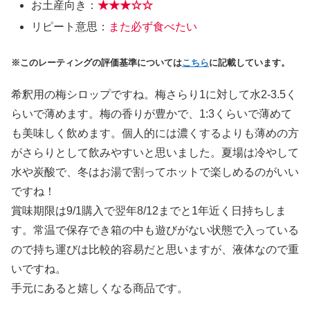
お土産向き：
★★★
☆
☆
リピート意思：
また必ず食べたい
※このレーティングの評価基準については
こちら
に記載しています。
希釈用の梅シロップですね。梅さらり1に対して水2-3.5く
らいで薄めます。梅の香りが豊かで、1:3くらいで薄めて
も美味しく飲めます。個人的には濃くするよりも薄めの方
がさらりとして飲みやすいと思いました。夏場は冷やして
水や炭酸で、冬はお湯で割ってホットで楽しめるのがいい
ですね！
賞味期限は9/1購入で翌年8/12までと1年近く日持ちしま
す。常温で保存でき箱の中も遊びがない状態で入っている
ので持ち運びは比較的容易だと思いますが、液体なので重
いですね。
手元にあると嬉しくなる商品です。