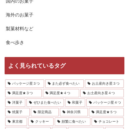
国内のお菓子
海外のお菓子
製菓材料など
食べ歩き
よく見られているタグ
パッケージ星３つ
また必ず食べたい
お土産向き星３つ
満足度★３つ
満足度★４つ
お土産向き星４つ
洋菓子
ぜひまた食べたい
和菓子
パッケージ星４つ
焼菓子
限定商品
神奈川県
満足度★５つ
東京都
クッキー
頻繁に食べたい
チョコレート