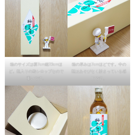
箱のサイズは横7cm縦23cmほ
箱の厚みは7cmほどです。中の
ど。瓶入りの梅シロップなので
瓶はあそびなく詰まっている感
重いです。
じです。