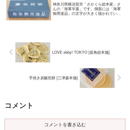
神奈川県横須賀市「さかくら総本家」さ
んの「海軍羊羹」です。側面には「海軍
御用達品」の文字が大きく描かれていま
す。さかくら総本家は旧日本海軍に羊羹
などを提供していたお店で、横須賀基地
（横須賀鎮守府）だけでなく、全国の海
軍基地や艦船でも商品が流...＜続きを読
む＞
LOVE ebby! TOKYO [坂角総本舗]
手焼き炭酸煎餅 [三津森本舗]
コメント
コメントを書き込む