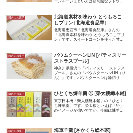
ーンルージュといえば超高級なブドウ品
種！ジャムになっても他の商品に比べて
やはりお高め！ジャムなんて勿体無い！
と思いましたがジャムになっても美味し
北海道素材を味わう とうもろこ
国内のお菓子
かったです！試食メモ小...＜続きを読む
しプリン [北海道食品庫]
＞
北海道恵庭市「北海道食品庫」さんの
「北海道素材を味わう とうもろこしプリ
ン」です。スイートコーンを使った甘い
とうもろこしのプリンです！野菜感もあ
りつつ、しっかりデザートとして楽しめ
るお菓子です！試食メモ北海道食品庫 玉
バウムクーヘンLIN [パティスリー
国内のお菓子
川高島屋S.C店にて購...＜続きを読む＞
ストラスブール]
神奈川県横浜市「パティスリー ストラス
ブール」さんの「バウムクーヘンLIN（り
ん）」です。バウムクーヘンは輪切りの
商品が多いと思いますが、この商品は縦
切りなので、年輪というよりも縞模様で
すね。無印良品さんのバウムクーヘンも
ひとくち煉羊羹 ① [榮太樓總本鋪]
国内のお菓子
縦切りですが、大き...＜続きを読む＞
東京日本橋「榮太樓總本鋪」の「ひとく
ち煉羊羹」です。榮太樓といえば「飴」
のイメージが強いですが、今回は煉羊羹
です。店頭で販売されていた8種類のうち
5種類を購入しました。全部を一つの記事
にすると長くなるので記事は2回に分けま
す。今回は第1回と...＜続きを読む＞
海軍羊羹 [さかくら総本家]
国内のお菓子