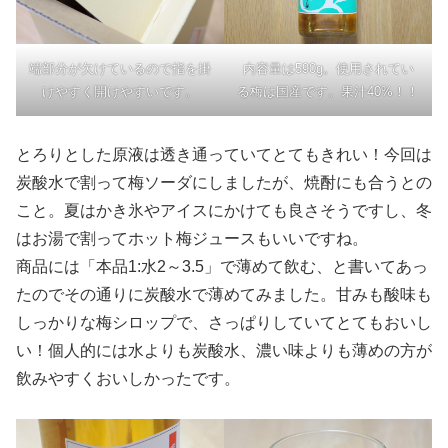
端部分が欠けているので指を掛
内容量は590g。使用されてい
けやすく開けやすいです。
る梅は国産です。果汁40%！！
とろりとした原液は透き通っていてとてもきれい！今回は
炭酸水で割って梅ソーダにしましたが、焼酎にも合うとの
こと。夏はかき氷やアイスにかけても良さそうですし、冬
はお湯で割ってホット梅ジュースもいいですね。
商品には「本品1:水2～3.5」で薄めて飲む、と書いてあっ
たのでその通りに炭酸水で薄めてみました。甘みも酸味も
しっかりな梅シロップで、さっぱりしていてとてもおいし
い！個人的には水よりも炭酸水、濃い味よりも薄めの方が
飲みやすくおいしかったです。