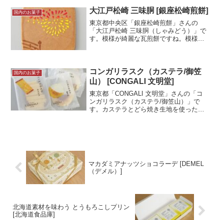
らの歴史ある鹿児島の郷土菓子です。写
真はページ後半にあります。写...＜続き
大江戸松崎 三味胴 [銀座松崎煎餅]
国内のお菓子
を読む＞
東京都中央区「銀座松崎煎餅」さんの
「大江戸松崎 三味胴（しゃみどう）」で
す。模様が綺麗な瓦煎餅ですね。模様は
季節で変わり、今回は夏をイメージした
模様でした。見た目もよく、味わい深い
お菓子です。試食メモ新宿高島屋にて購
入。以前「松崎さんちの海...＜続きを読
コンガリラスク（カステラ/御笠
国内のお菓子
む＞
山） [CONGALI 文明堂]
東京都「CONGALI 文明堂」さんの「コ
ンガリラスク（カステラ/御笠山）」で
す。カステラとどら焼き生地を使ったラ
スクですね。カステラやどら焼き生地の
味がするのに食感がいつもと違う、面白
いお菓子です。試食メモ新宿伊勢丹の
「匠の焼き菓子 CO...＜続きを読む＞
マカダミアナッツショコラーデ [DEMEL
（デメル）]
北海道素材を味わう とうもろこしプリン
[北海道食品庫]