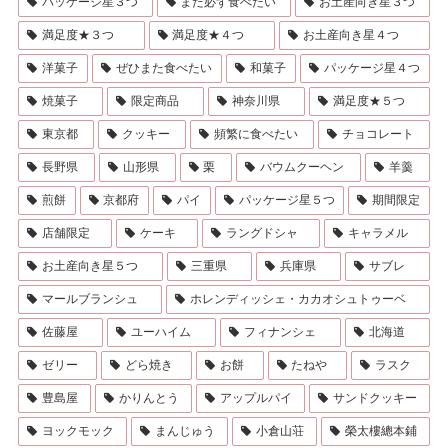
パッケージ星３つ
また必ず食べたい
お土産向き星３つ
満足度★３つ
満足度★４つ
お土産向き星４つ
洋菓子
ぜひまた食べたい
和菓子
パッケージ星４つ
焼菓子
限定商品
神奈川県
満足度★５つ
東京都
クッキー
頻繁に食べたい
チョコレート
長野県
山形県
栗
バウムクーヘン
羊羹
煎餅
京都府
パイ
パッケージ星５つ
期間限定
店舗限定
ケーキ
ラングドシャ
キャラメル
お土産向き星５つ
三重県
兵庫県
サブレ
マールブランシュ
ホレンディッシェ・カカオシュトゥーベ
佐藤屋
ユーハイム
フィナンシェ
北海道
ゼリー
どら焼き
お餅
たねや
ラスク
豊島屋
かりんとう
アップルパイ
サンドクッキー
ヨックモック
まんじゅう
小倉山荘
榮太樓總本鋪