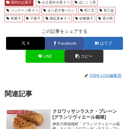
国内のお菓子
お土産向き星３つ
ばいこう堂
パッケージ星３つ
また必ず食べたい
和三宝
和三盆
和菓子
干菓子
満足度★３つ
砂糖菓子
香川県
この記事をシェアする
X
Facebook
はてブ
LINE
コピー
OSHI-LOG編集部
関連記事
クロワッサンラスク・プレーン
国内のお菓子
[グランリヴィエール箱根]
神奈川県箱根町「グランリヴィエール箱
根」さんの「クロワッサンラスク・プレ