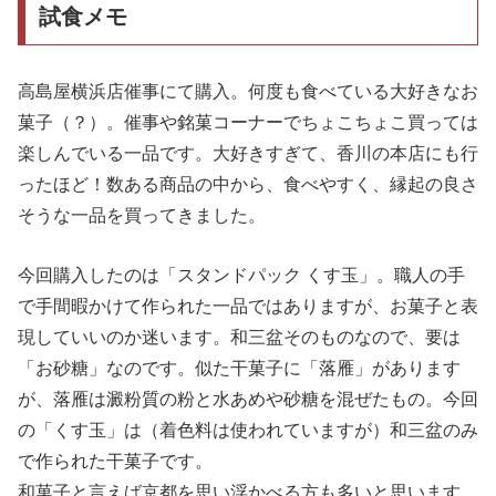
試食メモ
高島屋横浜店催事にて購入。何度も食べている大好きなお
菓子（？）。催事や銘菓コーナーでちょこちょこ買っては
楽しんでいる一品です。大好きすぎて、香川の本店にも行
ったほど！数ある商品の中から、食べやすく、縁起の良さ
そうな一品を買ってきました。
今回購入したのは「スタンドパック くす玉」。職人の手
で手間暇かけて作られた一品ではありますが、お菓子と表
現していいのか迷います。和三盆そのものなので、要は
「お砂糖」なのです。似た干菓子に「落雁」があります
が、落雁は澱粉質の粉と水あめや砂糖を混ぜたもの。今回
の「くす玉」は（着色料は使われていますが）和三盆のみ
で作られた干菓子です。
和菓子と言えば京都を思い浮かべる方も多いと思います