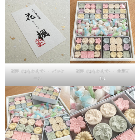
花楓（はなかえで） – パッケ
花楓（はなかえで） – 全景写
ージ
真1