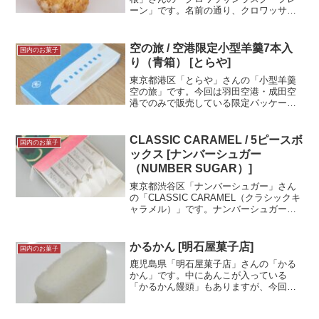
ーン」です。名前の通り、クロワッサン
を使ったラスクです。クロワッサンまる
ごとのラスクではなく、一口大にカット
された食べやすいサイズのラスクでし
空の旅 / 空港限定小型羊羹7本入
国内のお菓子
た！試食メモグランリヴィエ...＜続きを
り（青箱） [とらや]
読む＞
東京都港区「とらや」さんの「小型羊羹
空の旅」です。今回は羽田空港・成田空
港でのみで販売している限定パッケージ
を購入、中には6種類7本の小型羊羹が入
っています。食べきりサイズでいろいろ
な味が楽しめるのが良いですね！今回は
CLASSIC CARAMEL / 5ピースボ
国内のお菓子
限定パッケージと、限...＜続きを読む＞
ックス [ナンバーシュガー
（NUMBER SUGAR）]
東京都渋谷区「ナンバーシュガー」さん
の「CLASSIC CARAMEL（クラシックキ
ャラメル）」です。ナンバーシュガーさ
んはキャラメルの専門店！色々な味のキ
ャラメルが1個から購入できます。12種類
のキャラメルがありますが、過去にNo.1
かるかん [明石屋菓子店]
国内のお菓子
から...＜続きを読む＞
鹿児島県「明石屋菓子店」さんの「かる
かん」です。中にあんこが入っている
「かるかん饅頭」もありますが、今回は
あんこが入っていない「かるかん」で
す。漢字で書くと「軽羹」、江戸時代か