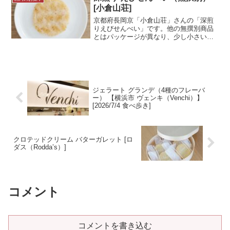
は期間限定の商品です！試食...＜続きを
[小倉山荘]
読む＞
京都府長岡京「小倉山荘」さんの「深煎
りえびせんべい」です。他の無撰別商品
とはパッケージが異なり、少し小さい赤
い袋に入っています。こちらも「定家の
月 メイプル仕立て」と同じく限定商品と
のこと。小倉山荘の無撰別パッケージで
もちょっとレア度の高い...＜続きを読む
＞
ジェラート グランデ（4種のフレーバ
ー） 【横浜市 ヴェンキ（Venchi）】
[2026/7/4 食べ歩き]
クロテッドクリーム バターガレット [ロ
ダス（Rodda’s）]
コメント
コメントを書き込む