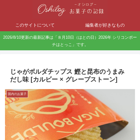
このサイトについて
編集者が好きなもの
2026/8/10更新の最新記事は「８月10日（はとの日）2026年 シリコンポー
チはとっこ」です。
じゃがボルダチップス 鰹と昆布のうまみ
だし味 [カルビー × グレープストーン]
国内のお菓子