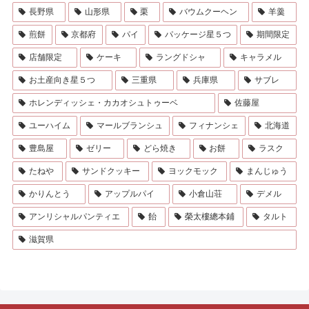
長野県
山形県
栗
バウムクーヘン
羊羹
煎餅
京都府
パイ
パッケージ星５つ
期間限定
店舗限定
ケーキ
ラングドシャ
キャラメル
お土産向き星５つ
三重県
兵庫県
サブレ
ホレンディッシェ・カカオシュトゥーベ
佐藤屋
ユーハイム
マールブランシュ
フィナンシェ
北海道
豊島屋
ゼリー
どら焼き
お餅
ラスク
たねや
サンドクッキー
ヨックモック
まんじゅう
かりんとう
アップルパイ
小倉山荘
デメル
アンリシャルパンティエ
飴
榮太樓總本鋪
タルト
滋賀県