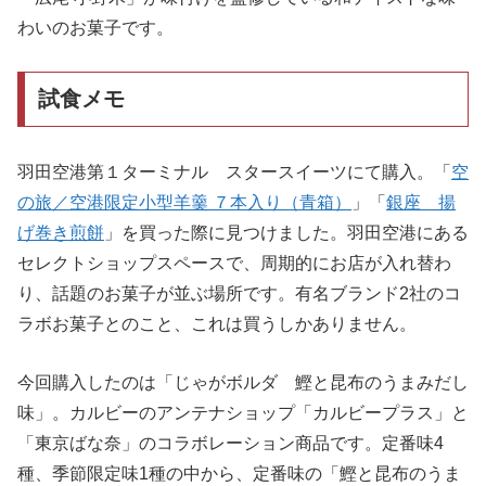
わいのお菓子です。
試食メモ
羽田空港第１ターミナル スタースイーツにて購入。「
空
の旅／空港限定小型羊羹 ７本入り（青箱）
」「
銀座 揚
げ巻き煎餅
」を買った際に見つけました。羽田空港にある
セレクトショップスペースで、周期的にお店が入れ替わ
り、話題のお菓子が並ぶ場所です。有名ブランド2社のコ
ラボお菓子とのこと、これは買うしかありません。
今回購入したのは「じゃがボルダ 鰹と昆布のうまみだし
味」。カルビーのアンテナショップ「カルビープラス」と
「東京ばな奈」のコラボレーション商品です。定番味4
種、季節限定味1種の中から、定番味の「鰹と昆布のうま