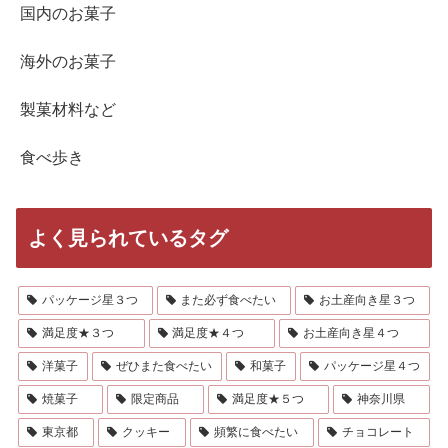
国内のお菓子
海外のお菓子
製菓材料など
食べ歩き
よく見られているタグ
パッケージ星３つ
また必ず食べたい
お土産向き星３つ
満足度★３つ
満足度★４つ
お土産向き星４つ
洋菓子
ぜひまた食べたい
和菓子
パッケージ星４つ
焼菓子
限定商品
満足度★５つ
神奈川県
東京都
クッキー
頻繁に食べたい
チョコレート