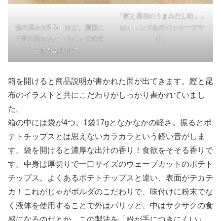
「鰹と昆布のうまみだし味」」
箱の厚みは5.5cmほど。側面に
はオレンジ色のパッケージで
「手を切らないように」の注意
す。
書きがあります。
箱を開けると商品説明が書かれた面が出てきます。鰹と昆
布のイラストと共にこだわりがしっかり書かれていまし
た。
箱の中には袋が4つ。1袋17gとなかなかの軽さ。振るとポ
テトチップスとは思えないカラカラという軽い音がしま
す。袋を開けると濃厚な出汁の香り！食欲をそそる香りで
す。中身は厚切りで一口サイズのウェーブカットのポテト
チップス。よくあるポテトチップスと違い、表面がテカテ
カ！これがじゃがボルダのこだわりで、味付けに粉末でな
く液体を使用することで外はパリッと、中はサクサクの食
感になるのだとか。この製法を「粉が手につきにくい」、