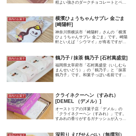
程よい強さのダークチョコレートとペー
スト状のオレンジピールが香るとてもリ
ッチなチョコレートです。口溶けの良さ
も、後味の良さも素晴らしく、少量でも
横濱ひょうちゃんサブレ 金ごま
国内のお菓子
満足できるチョ...＜続きを読む＞
[崎陽軒]
神奈川県横浜市「崎陽軒」さんの「横濱
ひょうちゃんサブレ 金ごま」です。崎陽
軒といえば「シウマイ」が有名ですが、
お菓子も作っていることは知らない人も
多いのでは？今回のお菓子は崎陽軒のキ
ャラクター「ひょうちゃん」を模した焼
鶴乃子 / 抹茶 鶴乃子 [石村萬盛堂]
国内のお菓子
菓子です。試食メモ崎陽...＜続きを読む
福岡県太宰府市「石村萬盛堂（いしむら
＞
まんせいどう）」の「鶴乃子」と「抹茶
鶴乃子」です。和菓子っぽい名前です
が、中に餡が入ったマシュマロですね。
「鶴乃子」は通年の商品ですが「抹茶 鶴
乃子」は期間限定商品となります。見た
目も可愛らしく、とても...＜続きを読む
クライネクーヘン（すみれ）
国内のお菓子
＞
[DEMEL （デメル）]
オーストリアの洋菓子店「デメル」の
「クライネクーヘン（すみれ）」です。
すみれの香りがするガナッシュが入って
いるケーキですね。「いちじく」と「ピ
スタチオ」クライネクーヘンは通年であ
りますが「すみれ」のクライネクーヘン
深煎り えびせんべい（無撰別）
国内のお菓子