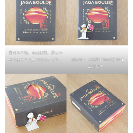
窓付きの箱。箱は紙製。柔らか
めであまり丈夫ではないです。
箱のサイズは横13.5cm縦18cm
ほどです。