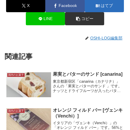
X
Facebook
はてブ
LINE
コピー
OSHI-LOG編集部
関連記事
果実とバターのサンド [canarina]
国内のお菓子
東京都新宿区「canarina（カナリナ）」
さんの「果実とバターのサンド 」です。
ナッツとドライフルーツが入ったバター
クリームがダックワーズにサンドされて
いるとってもリッチなお菓子です。重さ
は軽いのに、食べるとかなりの重量を感
じました。試食...＜続きを読む＞
オレンジ フィルド バー [ヴェンキ
国内のお菓子
（Venchi）]
イタリアの「ヴェンキ（Venchi）」の
「オレンジ フィルド バー」です。56%と