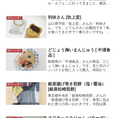
ル・カフェ」に行ってきました。横浜ス
タジアムがある関内駅から歩いてすぐの
場所にあります。前から気になっていた
お店でしたがようやく行く機会がおとず
利休さん [吹上堂]
国内のお菓子
れました！真夏の暑さの中、...＜続きを
山口県宇部「吹上堂」さんの「利休さ
読む＞
ん」です。とても小さいお饅頭です！私
が食べてきた中で一番小さいですね。一
口サイズというより、一つまみ程度での
大きさです。「利休まんじゅう」と言わ
れるお饅頭のひとつで、茶人の千利休に
ちなんだ茶会の茶菓子が由来...＜続きを
どじょう掬いまんじゅう [ 中浦食
国内のお菓子
読む＞
品 ]
島根県の「中浦食品」さんの商品「どじ
ょう掬いまんじゅう」です。見た目のイ
ンパクトが気に入って購入、何回かリピ
ートしていますので今回はバリエーショ
ン含めて記事にしました。巨大な「デカ
どじょう掬いまんじゅう」含め、3種類紹
銀座揚げ巻き煎餅（塩 / 醤油）
国内のお菓子
介しますので、今回は写...＜続きを読む
[銀座松崎煎餅]
＞
東京都中央区「銀座松崎煎餅」さんの
「銀座揚げ巻き煎餅」です。海苔に包ま
れた香りの良いおかきです。今回は醤油
と塩の2種類の記事となります。ちょっと
お高いですが、海苔好きにはおすすめの
一品です。試食メモ羽田空港第1ターミナ
クロテッドクリーム バターガレ