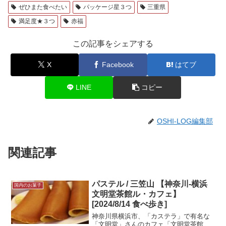
ぜひまた食べたい
パッケージ星３つ
三重県
満足度★３つ
赤福
この記事をシェアする
X
Facebook
はてブ
LINE
コピー
OSHI-LOG編集部
関連記事
パステル / 三笠山 【神奈川-横浜
国内のお菓子
文明堂茶館ル・カフェ】
[2024/8/14 食べ歩き]
神奈川県横浜市、「カステラ」で有名な
「文明堂」さんのカフェ「文明堂茶館