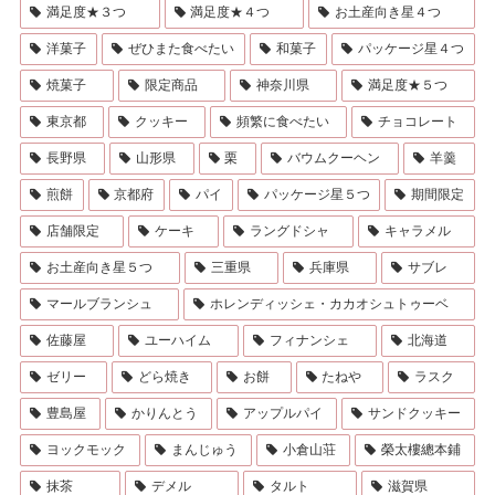
満足度★３つ
満足度★４つ
お土産向き星４つ
洋菓子
ぜひまた食べたい
和菓子
パッケージ星４つ
焼菓子
限定商品
神奈川県
満足度★５つ
東京都
クッキー
頻繁に食べたい
チョコレート
長野県
山形県
栗
バウムクーヘン
羊羹
煎餅
京都府
パイ
パッケージ星５つ
期間限定
店舗限定
ケーキ
ラングドシャ
キャラメル
お土産向き星５つ
三重県
兵庫県
サブレ
マールブランシュ
ホレンディッシェ・カカオシュトゥーベ
佐藤屋
ユーハイム
フィナンシェ
北海道
ゼリー
どら焼き
お餅
たねや
ラスク
豊島屋
かりんとう
アップルパイ
サンドクッキー
ヨックモック
まんじゅう
小倉山荘
榮太樓總本鋪
抹茶
デメル
タルト
滋賀県