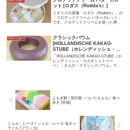
国内のお菓子
ル2階にあるショップ「...＜続きを読む＞
ット [ロダス（Rodda’s）]
イギリスの老舗「ロダス（Rodda's）」の
「クロテッドクリーム バターガレット」
です。クロテッドクリームを使った厚焼
きのクッキーですね。ミルクの味が濃
く、紅茶との相性がとてもよい焼き菓子
でした！試食メモ伊勢丹新宿店にて購
クラシックバウム
国内のお菓子
入。クロテッドクリ...＜続きを読む＞
[HOLLANDISCHE KAKAO-
STUBE（ホレンディッシェ・カ
カオシュトゥーベ）]
「HOLLANDISCHE KAKAO-STUBE（ホ
レンディッシェ・カカオシュトゥー
ベ）」さんの「クラシックバウム」で
す。簡単に説明するとチョコがけのバウ
ムクーヘンです。3月も終わりに近づき、
暑くなり始めるとチョコレートコーティ
ングのお菓...＜続きを読む＞
よもぎ餅 / 朔日餅（ついたちもち）食べ
歩き [赤福]
シェル・レーヌ / シェル・レーヌ 塩キャ
ラメル [ブランカ]