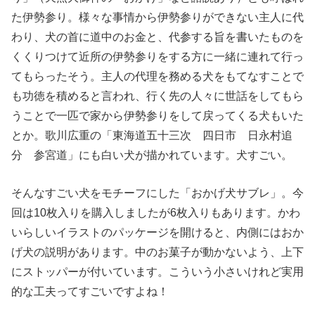
た伊勢参り。様々な事情から伊勢参りができない主人に代
わり、犬の首に道中のお金と、代参する旨を書いたものを
くくりつけて近所の伊勢参りをする方に一緒に連れて行っ
てもらったそう。主人の代理を務める犬をもてなすことで
も功徳を積めると言われ、行く先の人々に世話をしてもら
うことで一匹で家から伊勢参りをして戻ってくる犬もいた
とか。歌川広重の「東海道五十三次 四日市 日永村追
分 参宮道」にも白い犬が描かれています。犬すごい。
そんなすごい犬をモチーフにした「おかげ犬サブレ」。今
回は10枚入りを購入しましたが6枚入りもあります。かわ
いらしいイラストのパッケージを開けると、内側にはおか
げ犬の説明があります。中のお菓子が動かないよう、上下
にストッパーが付いています。こういう小さいけれど実用
的な工夫ってすごいですよね！