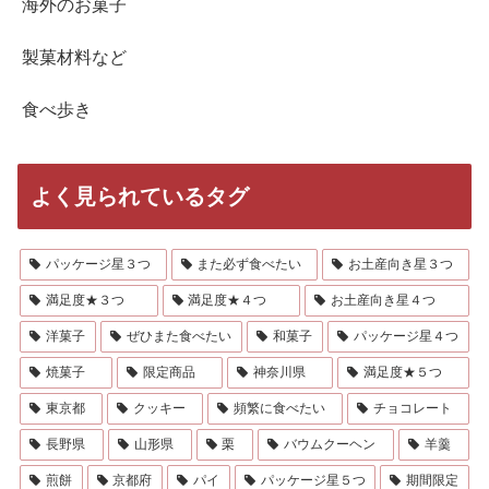
海外のお菓子
製菓材料など
食べ歩き
よく見られているタグ
パッケージ星３つ
また必ず食べたい
お土産向き星３つ
満足度★３つ
満足度★４つ
お土産向き星４つ
洋菓子
ぜひまた食べたい
和菓子
パッケージ星４つ
焼菓子
限定商品
神奈川県
満足度★５つ
東京都
クッキー
頻繁に食べたい
チョコレート
長野県
山形県
栗
バウムクーヘン
羊羹
煎餅
京都府
パイ
パッケージ星５つ
期間限定