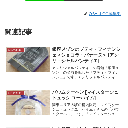
OSHI-LOG編集部
関連記事
銀座メゾンのプティ・フィナンシ
国内のお菓子
ェ＜ショコラ・バナーヌ＞ [アン
リ・シャルパンティエ]
アンリシャルパンティエの店舗「銀座メ
ゾン」の名前を冠した「プティ・フィナ
ンシェ」です。アンリシャルパンティエ
の看板商品はフィナンシェですので、特
別感のある商品ですね。店舗限定の商品
となっています。試食メモ東京大丸店で
バウムクーヘン [マイスターシュ
国内のお菓子
購入。こちらは東京限定品...＜続きを読
トュック ユーハイム]
む＞
関東エリアの駅の構内限定「マイスター
シュトュックユーハイム」さんの「バウ
ムクーヘン」です。「マイスターシュト
ュックユーハイム」は「ユーハイム」の
駅ナカ限定ブランドです。ユーハイムと
いえばバウムクーヘン！普通のユーハイ