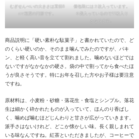
むぎせんべいの大きさは直径8
個包装には２枚入っています。
cm程度の円形です。
６袋入っているので12枚入り
となります。
商品説明に「硬い素朴な駄菓子」と書かれていたので、ど
のくらい硬いのか、そのまま噛んでみたのですが、パキ
ン、と軽く高い音を立てて割れました。噛めないほどでは
ないですがなかなかの硬さ。袋の中で割ってから食べたほ
うが良さそうです。特にお年を召した方やお子様は要注意
ですね。
原材料は、小麦粉・砂糖・落花生・食塩とシンプル。落花
生は細かく砕かれたものが入っていて、ほんのり香ばし
く、噛めば噛むほどじんわりと甘さが広がっていきます。
派手さはないけれど、どこか懐かしい味。長く親しまれて
いる味なんですね。紅茶といただきましたが、コーヒーで