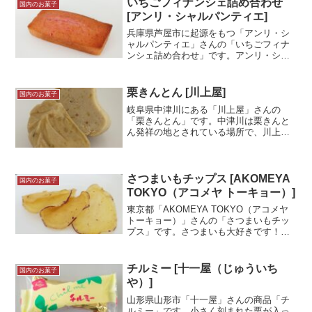
いちごフィナンシェ詰め合わせ
国内のお菓子
ムのバウムクーヘンと何が...＜続きを読
[アンリ・シャルパンティエ]
む＞
兵庫県芦屋市に起源をもつ「アンリ・シ
ャルパンティエ」さんの「いちごフィナ
ンシェ詰め合わせ」です。アンリ・シャ
ルパンティエの看板商品の「フィナンシ
ェ」と「いちごフィナンシェ」のの2種類
がセットになっている商品です。以前
栗きんとん [川上屋]
国内のお菓子
「フィナンシェ」は記事に...＜続きを読
岐阜県中津川にある「川上屋」さんの
む＞
「栗きんとん」です。中津川は栗きんと
ん発祥の地とされている場所で、川上屋
さんは中津川の老舗です。恵那川上屋さ
んとは会社が異なりますので検索・購入
の際にはお気をつけください。栗きんと
んは栗のお菓子の中でも濃厚...＜続きを
さつまいもチップス [AKOMEYA
国内のお菓子
読む＞
TOKYO（アコメヤ トーキョー）]
東京都「AKOMEYA TOKYO（アコメヤ
トーキョー）」さんの「さつまいもチッ
プス」です。さつまいも大好きです！お
菓子にもご飯のおかずにもそのまま蒸か
しても、どう調理してもおいしくなるさ
つまいもって本当にすごいですよね。シ
チルミー [十一屋（じゅういち
国内のお菓子
ンプルな揚げ菓...＜続きを読む＞
や）]
山形県山形市「十一屋」さんの商品「チ
ルミー」です。小さく刻まれた栗が入っ