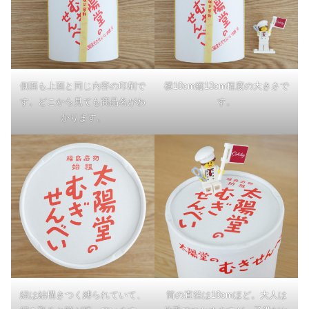
側面も上面と同じ内容の印刷で
横10cm縦13cm程度の大きさで
す。どこから見ても商品名がわ
す。
かります。
紐は結構きつく縛られていて、
筒の直径は10cmほど。大人は