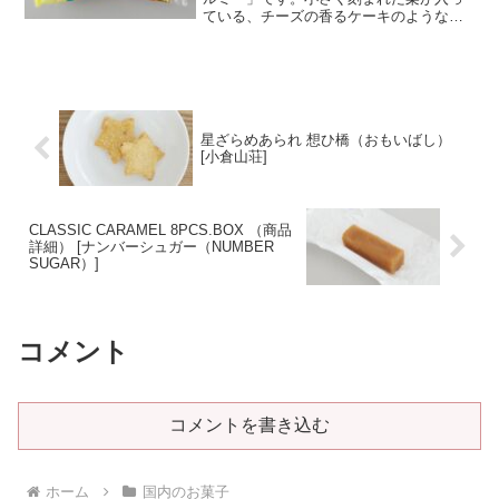
ている、チーズの香るケーキのような焼
き菓子です。歴史のあるお菓子で、レト
ロなパッケージも可愛らしくていいです
ね！試食メモ横浜高島屋催事「紅花の山
形路 物産と観光展」にて...＜続きを読
む＞
星ざらめあられ 想ひ橋（おもいばし）
[小倉山荘]
CLASSIC CARAMEL 8PCS.BOX （商品
詳細） [ナンバーシュガー（NUMBER
SUGAR）]
コメント
コメントを書き込む
ホーム
国内のお菓子