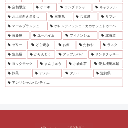
店舗限定
ケーキ
ラングドシャ
キャラメル
お土産向き星５つ
三重県
兵庫県
サブレ
マールブランシュ
ホレンディッシェ・カカオシュトゥーベ
佐藤屋
ユーハイム
フィナンシェ
北海道
ゼリー
どら焼き
お餅
たねや
ラスク
豊島屋
かりんとう
アップルパイ
サンドクッキー
ヨックモック
まんじゅう
小倉山荘
榮太樓總本鋪
抹茶
デメル
タルト
滋賀県
アンリシャルパンティエ