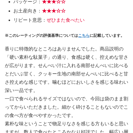
パッケージ：
★★★☆☆
お土産向き：
★★★☆☆
リピート意思：
ぜひまた食べたい
※このレーティングの評価基準については
こちら
に記載しています。
香りに特徴的なところはありませんでした。商品説明の
「硬い素朴な駄菓子」の通り、食感は硬く、控えめな甘さ
が広がります。せんべい汁に入れる南部せんべいに比べる
とだいぶ甘く、クッキー生地の南部せんべいに比べると甘
さ控えめな感じです。噛むほどにおいしさを感じる味わい
深い一品です。
一口で食べられるサイズではないので、今回は袋のまま割
ってからいただきました。細かく砕けることもないのでこ
の食べ方が食べやすかったです。
素朴な味ということで物足りなさを感じる方もいると思い
ますが、数人で食べたところかなり好評でした。幅広い層