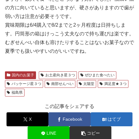
の方に向いていると思いますが、硬さがありますので歯が
弱い方は注意が必要そうです。
賞味期限は6/4購入で8/2までと2ヶ月程度は日持ちしま
す。円筒形の箱はけっこう丈夫なので持ち運びは楽です。
むぎせんべい自体も溶けたりすることはないお菓子なので
夏季でも扱いやすいのがいいですね。
国内のお菓子
お土産向き星３つ
ぜひまた食べたい
パッケージ星３つ
南部せんべい
太陽堂
満足度★３つ
福島県
この記事をシェアする
X
Facebook
はてブ
LINE
コピー