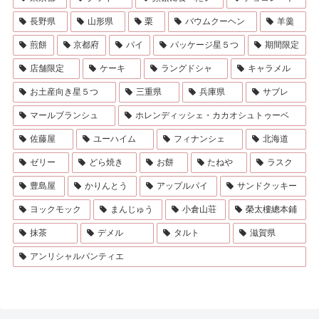
長野県
山形県
栗
バウムクーヘン
羊羹
煎餅
京都府
パイ
パッケージ星５つ
期間限定
店舗限定
ケーキ
ラングドシャ
キャラメル
お土産向き星５つ
三重県
兵庫県
サブレ
マールブランシュ
ホレンディッシェ・カカオシュトゥーベ
佐藤屋
ユーハイム
フィナンシェ
北海道
ゼリー
どら焼き
お餅
たねや
ラスク
豊島屋
かりんとう
アップルパイ
サンドクッキー
ヨックモック
まんじゅう
小倉山荘
榮太樓總本鋪
抹茶
デメル
タルト
滋賀県
アンリシャルパンティエ