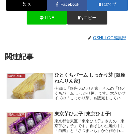
X
Facebook
はてブ
LINE
コピー
OSHI-LOG編集部
関連記事
ひとくちバーム しっかり芽 [銀座
国内のお菓子
ねんりん家]
今回は「銀座 ねんりん家」さんの「ひと
くちバーム しっかり芽」です。大きいサ
イズの「しっかり芽」も販売もしていま
すが、これは小さめサイズに切り出され
た商品です。プレゼント用に大きいバウ
ムクーヘンを探していまして、色々な味
東京芋ひよ子 [東京ひよ子]
国内のお菓子
を試すために購入した...＜続きを読む＞
東京都台東区「東京ひよ子」さんの「東
京芋ひよ子」です。香ばしい生地の中に
「白餡」と「さつまいも」から作られて