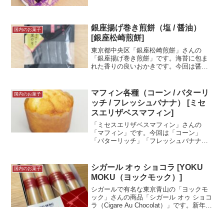
いる「芋あん」が入っている「ひよ子」
です。東京限定の商品。目を引くおしゃ
れなパッケージをしています。試食メモ
伊勢丹新宿店 本館地下１...＜続きを読む
銀座揚げ巻き煎餅（塩 / 醤油）
国内のお菓子
＞
[銀座松崎煎餅]
東京都中央区「銀座松崎煎餅」さんの
「銀座揚げ巻き煎餅」です。海苔に包ま
れた香りの良いおかきです。今回は醤油
と塩の2種類の記事となります。ちょっと
お高いですが、海苔好きにはおすすめの
一品です。試食メモ羽田空港第1ターミナ
マフィン各種（コーン / バターリ
国内のお菓子
ル2階にあるショップ「...＜続きを読む＞
ッチ / フレッシュバナナ） [ミセ
スエリザベスマフィン]
「ミセスエリザベスマフィン」さんの
「マフィン」です。今回は「コーン」
「バターリッチ」「フレッシュバナナ」
の３種類を購入しました。以前から購入
していましたが、記事にしていなかった
お店のひとつです。地産地消の店舗限定
シガール オゥ ショコラ [YOKU
国内のお菓子
商品もあったり、いろいろな商...＜続き
MOKU（ヨックモック）]
を読む＞
シガールで有名な東京青山の「ヨックモ
ック」さんの商品「シガール オゥ ショコ
ラ（Cigare Au Chocolat）」です。新年の
挨拶の際、小さい子供用に購入しまし
た。結局食べたくて自分用も買いました