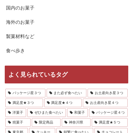
国内のお菓子
海外のお菓子
製菓材料など
食べ歩き
よく見られているタグ
パッケージ星３つ
また必ず食べたい
お土産向き星３つ
満足度★３つ
満足度★４つ
お土産向き星４つ
洋菓子
ぜひまた食べたい
和菓子
パッケージ星４つ
焼菓子
限定商品
神奈川県
満足度★５つ
東京都
クッキー
頻繁に食べたい
チョコレート