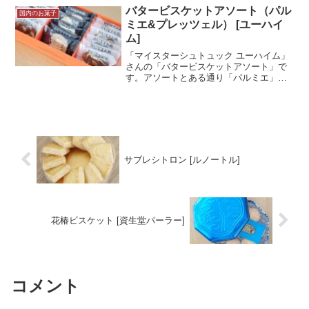
けど...ヨックモック好きです。写真は...
バタービスケットアソート（パル
国内のお菓子
＜続きを読む＞
ミエ&プレッツェル） [ユーハイ
ム]
「マイスターシュトュック ユーハイム」
さんの「バタービスケットアソート」で
す。アソートとある通り「パルミエ」と
「プレッツェル」が入っています。両方
ともビスケットではない感じを受けまし
たが２種類の詰め合わせとなっていま
す。箱には「ユーハイム」...＜続きを読
む＞
サブレシトロン [ルノートル]
花椿ビスケット [資生堂パーラー]
コメント