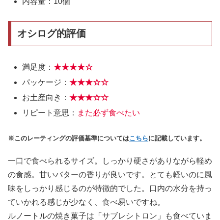
内容量：10個
オシログ的評価
満足度：
★★★
★
☆
パッケージ：
★★★
☆
☆
お土産向き：
★★★
☆
☆
リピート意思：
また必ず食べたい
※このレーティングの評価基準については
こちら
に記載しています。
一口で食べられるサイズ。しっかり硬さがありながら軽め
の食感。甘いバターの香りが良いです。とても軽いのに風
味をしっかり感じるのが特徴的でした。口内の水分を持っ
ていかれる感じが少なく、食べ易いですね。
ルノートルの焼き菓子は「サブレシトロン」も食べていま