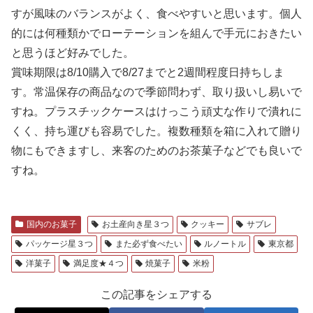
すが風味のバランスがよく、食べやすいと思います。個人
的には何種類かでローテーションを組んで手元におきたい
と思うほど好みでした。
賞味期限は8/10購入で8/27までと2週間程度日持ちしま
す。常温保存の商品なので季節問わず、取り扱いし易いで
すね。プラスチックケースはけっこう頑丈な作りで潰れに
くく、持ち運びも容易でした。複数種類を箱に入れて贈り
物にもできますし、来客のためのお茶菓子などでも良いで
すね。
国内のお菓子
お土産向き星３つ
クッキー
サブレ
パッケージ星３つ
また必ず食べたい
ルノートル
東京都
洋菓子
満足度★４つ
焼菓子
米粉
この記事をシェアする