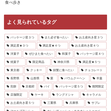
食べ歩き
よく見られているタグ
パッケージ星３つ
また必ず食べたい
お土産向き星３つ
満足度★３つ
満足度★４つ
お土産向き星４つ
洋菓子
ぜひまた食べたい
和菓子
パッケージ星４つ
焼菓子
限定商品
神奈川県
満足度★５つ
東京都
クッキー
頻繁に食べたい
チョコレート
長野県
山形県
栗
バウムクーヘン
羊羹
煎餅
京都府
パイ
パッケージ星５つ
期間限定
店舗限定
ケーキ
ラングドシャ
キャラメル
お土産向き星５つ
三重県
兵庫県
サブレ