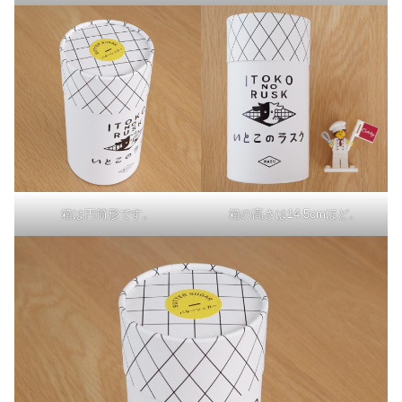
箱は円筒形です。
箱の高さは14.5cmほど。