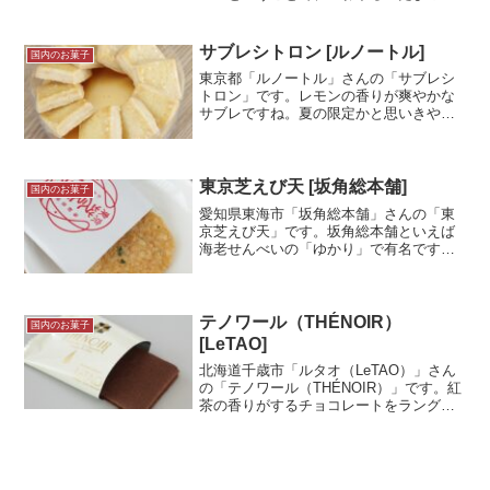
んべい」ですね。全国的に似た見た目の
お菓子があると思いましたが「養鶏農業
協同組合」と鶏に関する組合さんが作っ
サブレシトロン [ルノートル]
国内のお菓子
ている商品ということで期...＜続きを読
東京都「ルノートル」さんの「サブレシ
む＞
トロン」です。レモンの香りが爽やかな
サブレですね。夏の限定かと思いきや、
通年取り扱っている商品でした！現時点
でルノートルさんは国内３店舗（全て東
京都内）ですが通販でも購入できます！
試食メモ東京駅の近く、新...＜続きを読
東京芝えび天 [坂角総本舗]
国内のお菓子
む＞
愛知県東海市「坂角総本舗」さんの「東
京芝えび天」です。坂角総本舗といえば
海老せんべいの「ゆかり」で有名です
ね！愛知の会社ですが東京限定の商品で
す！何か特別感がありますね！かき揚げ
風ということでゆかりに比べ軽めの海老
せんべいでした。試食メモ大...＜続きを
テノワール（THÉNOIR）
国内のお菓子
読む＞
[LeTAO]
北海道千歳市「ルタオ（LeTAO）」さん
の「テノワール（THÉNOIR）」です。紅
茶の香りがするチョコレートをラングド
シャで挟んだサンドクッキーです。試食
メモそごう横浜店催事「初夏の北海道物
産展」にて購入。北海道物産展、楽しい
ですよね。会場...＜続きを読む＞