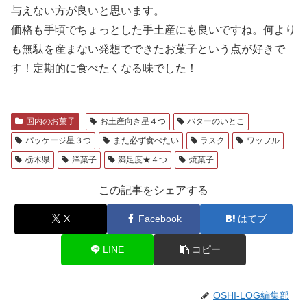
与えない方が良いと思います。
価格も手頃でちょっとした手土産にも良いですね。何より
も無駄を産まない発想でできたお菓子という点が好きで
す！定期的に食べたくなる味でした！
国内のお菓子
お土産向き星４つ
バターのいとこ
パッケージ星３つ
また必ず食べたい
ラスク
ワッフル
栃木県
洋菓子
満足度★４つ
焼菓子
この記事をシェアする
X
Facebook
はてブ
LINE
コピー
OSHI-LOG編集部