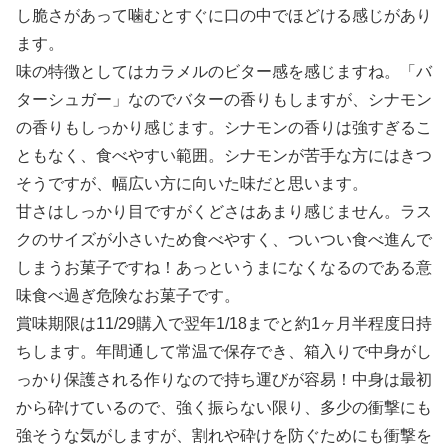
し脆さがあって噛むとすぐに口の中でほどける感じがあり
ます。
味の特徴としてはカラメルのビター感を感じますね。「バ
ターシュガー」なのでバターの香りもしますが、シナモン
の香りもしっかり感じます。シナモンの香りは強すぎるこ
ともなく、食べやすい範囲。シナモンが苦手な方にはきつ
そうですが、幅広い方に向いた味だと思います。
甘さはしっかり目ですがくどさはあまり感じません。ラス
クのサイズが小さいため食べやすく、ついつい食べ進んで
しまうお菓子ですね！あっというまになくなるのである意
味食べ過ぎ危険なお菓子です。
賞味期限は11/29購入で翌年1/18までと約1ヶ月半程度日持
ちします。年間通して常温で保存でき、箱入りで中身がし
っかり保護される作りなので持ち運びが容易！中身は最初
から砕けているので、強く振らない限り、多少の衝撃にも
強そうな気がしますが、割れや砕けを防ぐためにも衝撃を