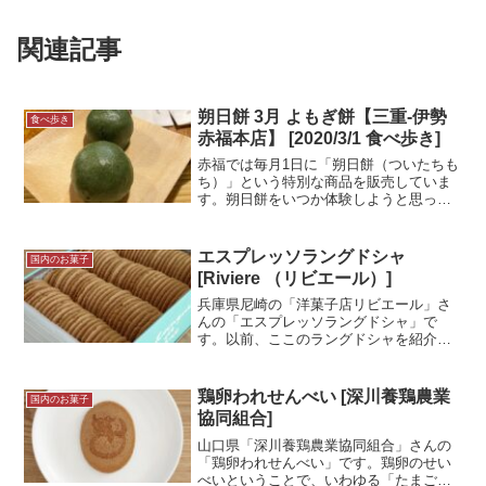
関連記事
朔日餅 3月 よもぎ餅【三重-伊勢
食べ歩き
赤福本店】 [2020/3/1 食べ歩き]
赤福では毎月1日に「朔日餅（ついたちも
ち）」という特別な商品を販売していま
す。朔日餅をいつか体験しようと思って
いたところ伊勢方面に行く機会ができた
ので気合を入れて行ってきました。コロ
ナで外出を控えている方も多いのか、以
エスプレッソラングドシャ
国内のお菓子
前見聞きした情報と違い...＜続きを読む
[Riviere （リビエール）]
＞
兵庫県尼崎の「洋菓子店リビエール」さ
んの「エスプレッソラングドシャ」で
す。以前、ここのラングドシャを紹介し
ていますが今回はコーヒー系のバリエー
ションです。可愛らしい缶に入ってお
り、割れ易い商品をしっかりガードして
鶏卵われせんべい [深川養鶏農業
国内のお菓子
います。缶の見た目も可愛いう...＜続き
協同組合]
を読む＞
山口県「深川養鶏農業協同組合」さんの
「鶏卵われせんべい」です。鶏卵のせい
べいということで、いわゆる「たまごせ