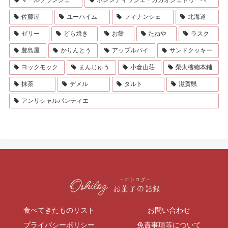
マールブランシュ
ホレンディッシェ・カカオシュトゥーベ
佐藤屋
ユーハイム
フィナンシェ
北海道
ゼリー
どら焼き
お餅
たねや
ラスク
豊島屋
かりんとう
アップルパイ
サンドクッキー
ヨックモック
まんじゅう
小倉山荘
榮太樓總本鋪
抹茶
デメル
タルト
滋賀県
アンリシャルパンティエ
食べてきたものリスト
お問い合わせ
プライバシーポリシー
免責事項等について