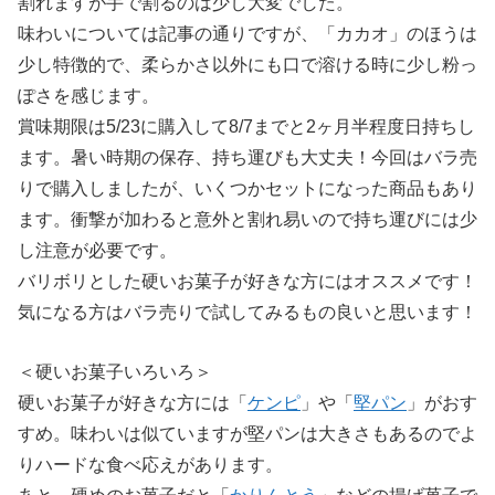
割れますが手で割るのは少し大変でした。
味わいについては記事の通りですが、「カカオ」のほうは
少し特徴的で、柔らかさ以外にも口で溶ける時に少し粉っ
ぽさを感じます。
賞味期限は5/23に購入して8/7までと2ヶ月半程度日持ちし
ます。暑い時期の保存、持ち運びも大丈夫！今回はバラ売
りで購入しましたが、いくつかセットになった商品もあり
ます。衝撃が加わると意外と割れ易いので持ち運びには少
し注意が必要です。
バリボリとした硬いお菓子が好きな方にはオススメです！
気になる方はバラ売りで試してみるもの良いと思います！
＜硬いお菓子いろいろ＞
硬いお菓子が好きな方には「
ケンピ
」や「
堅パン
」がおす
すめ。味わいは似ていますが堅パンは大きさもあるのでよ
りハードな食べ応えがあります。