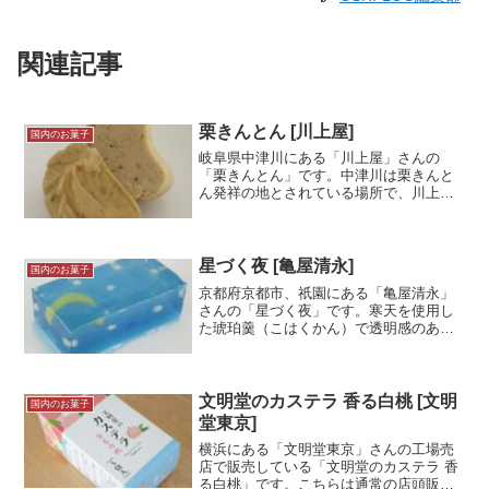
関連記事
栗きんとん [川上屋]
国内のお菓子
岐阜県中津川にある「川上屋」さんの
「栗きんとん」です。中津川は栗きんと
ん発祥の地とされている場所で、川上屋
さんは中津川の老舗です。恵那川上屋さ
んとは会社が異なりますので検索・購入
の際にはお気をつけください。栗きんと
んは栗のお菓子の中でも濃厚...＜続きを
星づく夜 [亀屋清永]
国内のお菓子
読む＞
京都府京都市、祇園にある「亀屋清永」
さんの「星づく夜」です。寒天を使用し
た琥珀羹（こはくかん）で透明感のある
見た目が特徴的です。水分の多い寒天ゼ
リーのような感じ。涼しさを感じる見た
目は夏に良いですね！とても美しいお菓
子だと思います！試食メモ...＜続きを読
文明堂のカステラ 香る白桃 [文明
国内のお菓子
む＞
堂東京]
横浜にある「文明堂東京」さんの工場売
店で販売している「文明堂のカステラ 香
る白桃」です。こちらは通常の店頭販売