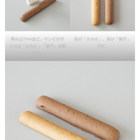
厚みは7mmほど。ケンピのサ
右が「カカオ」、左が「柚子」
イズは「カカオ」「柚子」共通
です。
です。