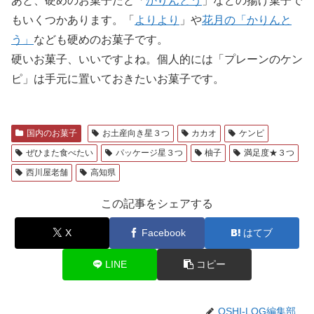
あと、硬めのお菓子だと「
かりんとう
」などの揚げ菓子で
もいくつかあります。「
よりより
」や
花月の「かりんと
う」
なども硬めのお菓子です。
硬いお菓子、いいですよね。個人的には「プレーンのケン
ピ」は手元に置いておきたいお菓子です。
国内のお菓子
お土産向き星３つ
カカオ
ケンピ
ぜひまた食べたい
パッケージ星３つ
柚子
満足度★３つ
西川屋老舗
高知県
この記事をシェアする
X
Facebook
はてブ
LINE
コピー
OSHI-LOG編集部