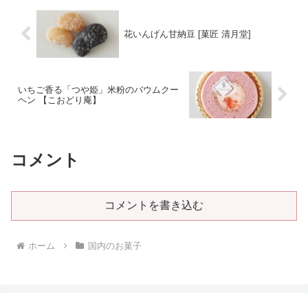
花いんげん甘納豆 [菓匠 清月堂]
いちご香る「つや姫」米粉のバウムクー
ヘン 【こおどり庵】
コメント
コメントを書き込む
ホーム
国内のお菓子