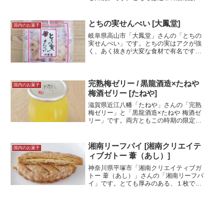
している商品なので工場限定ではありま
せん。国産の桃ピューレが練り込まれて
いる香りの良いカステラ。しかも冷凍し
とちの実せんべい [大鳳堂]
国内のお菓子
て食べるのがオススメと...＜続きを読む
岐阜県高山市「大鳳堂」さんの「とちの
＞
実せんべい」です。とちの実はアクが強
く、あく抜きが大変な食材で有名です
ね。栃餅とか、最近ではフィナンシェな
どにで使われることもあるようですが、
今回はシンプルなお煎餅があったので購
入しました。試食メモ中央自...＜続きを
完熟梅ゼリー / 黒龍酒造×たねや
国内のお菓子
読む＞
梅酒ゼリー [たねや]
滋賀県近江八幡「たねや」さんの「完熟
梅ゼリー」と「黒龍酒造×たねや 梅酒ゼ
リー」です。両方ともこの時期の限定商
品で、「完熟梅ゼリー」には丸ごと1個の
梅が入っています。「梅酒ゼリー」は日
本酒の黒龍酒造が製造する「ESHIKOTO
湘南リーフパイ [湘南クリエイテ
国内のお菓子
梅酒」が使わ...＜続きを読む＞
ィブガトー 葦（あし）]
神奈川県平塚市「湘南クリエイティブガ
トー 葦（あし）」さんの「湘南リーフパ
イ」です。とても厚みのある、１枚でも
満足できそうなサイズのあるリーフパ
イ！湘南とついていますが湘南由来の原
料は特になさそうですね...試食メモいた
だきものだったのです...＜続きを読む＞