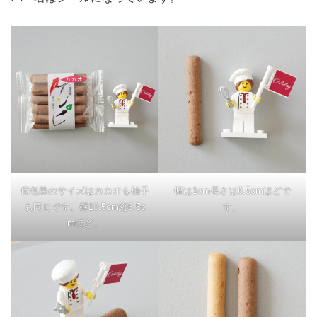
個包装のサイズはカカオも柚子
幅は1cm長さは6.5cmほどで
も同じです。横10.5cm縦6.5c
す。
mほど。