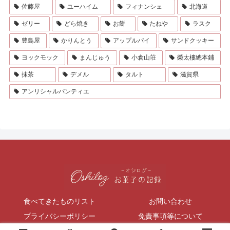
佐藤屋
ユーハイム
フィナンシェ
北海道
ゼリー
どら焼き
お餅
たねや
ラスク
豊島屋
かりんとう
アップルパイ
サンドクッキー
ヨックモック
まんじゅう
小倉山荘
榮太樓總本鋪
抹茶
デメル
タルト
滋賀県
アンリシャルパンティエ
食べてきたものリスト
お問い合わせ
プライバシーポリシー
免責事項等について