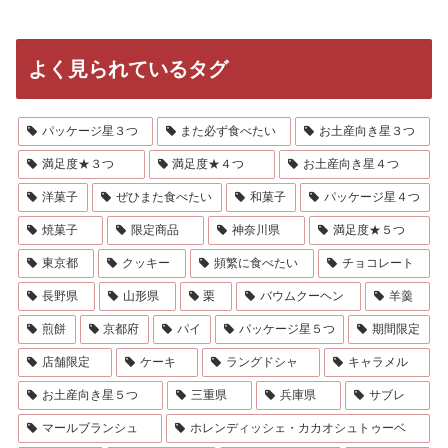
よく見られているタグ
パッケージ星３つ
また必ず食べたい
お土産向き星３つ
満足度★３つ
満足度★４つ
お土産向き星４つ
洋菓子
ぜひまた食べたい
和菓子
パッケージ星４つ
焼菓子
限定商品
神奈川県
満足度★５つ
東京都
クッキー
頻繁に食べたい
チョコレート
長野県
山形県
栗
バウムクーヘン
羊羹
煎餅
京都府
パイ
パッケージ星５つ
期間限定
店舗限定
ケーキ
ラングドシャ
キャラメル
お土産向き星５つ
三重県
兵庫県
サブレ
マールブランシュ
ホレンディッシェ・カカオシュトゥーベ