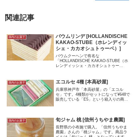
関連記事
バウムリンデ [HOLLANDISCHE
国内のお菓子
KAKAO-STUBE（ホレンディッ
シェ・カカオシュトゥーベ）]
バウムクーヘンで有名な
「HOLLANDISCHE KAKAO-STUBE（ホ
レンディッシェ・カカオシュトゥー
ベ）」さんの「バウムリンデ」です。海
外のブランドでドイツのハノーファーの
お店です。先に記事にしている「ツィト
エコルセ 4種 [本高砂屋]
国内のお菓子
ローネンクーヘン」同様、...＜続きを読
兵庫県神戸市「本高砂屋」の「エコル
む＞
セ」です。4種類がセットになって¥648で
販売している「E5」という箱入りの商品
になります。エコルセは薄く軽い生地が
特徴の焼き菓子。１箱で三角型、短冊
型、円型と様々な食感のエコルセが楽し
めます。試食メモ京急...＜続きを読む＞
旬ジャム 桃 [信州うちやま農園]
国内のお菓子
長野県の小布施で購入。「信州うちやま
農園」さんの「桃ジャム」です。商品ラ
ベルは「旬ジャム 桃」となっています