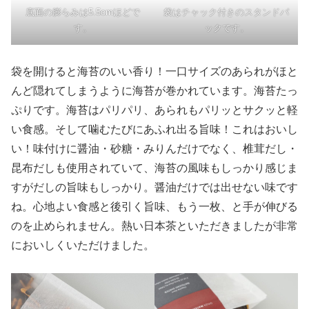
底面の膨らみは5.5cmほどで
袋はチャック付きのスタンドパ
す。
ックです。
袋を開けると海苔のいい香り！一口サイズのあられがほと
んど隠れてしまうように海苔が巻かれています。海苔たっ
ぷりです。海苔はパリパリ、あられもパリッとサクッと軽
い食感。そして噛むたびにあふれ出る旨味！これはおいし
い！味付けに醤油・砂糖・みりんだけでなく、椎茸だし・
昆布だしも使用されていて、海苔の風味もしっかり感じま
すがだしの旨味もしっかり。醤油だけでは出せない味です
ね。心地よい食感と後引く旨味、もう一枚、と手が伸びる
のを止められません。熱い日本茶といただきましたが非常
においしくいただけました。