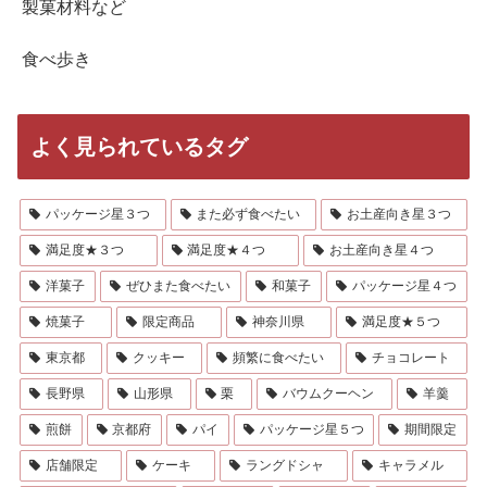
製菓材料など
食べ歩き
よく見られているタグ
パッケージ星３つ
また必ず食べたい
お土産向き星３つ
満足度★３つ
満足度★４つ
お土産向き星４つ
洋菓子
ぜひまた食べたい
和菓子
パッケージ星４つ
焼菓子
限定商品
神奈川県
満足度★５つ
東京都
クッキー
頻繁に食べたい
チョコレート
長野県
山形県
栗
バウムクーヘン
羊羹
煎餅
京都府
パイ
パッケージ星５つ
期間限定
店舗限定
ケーキ
ラングドシャ
キャラメル