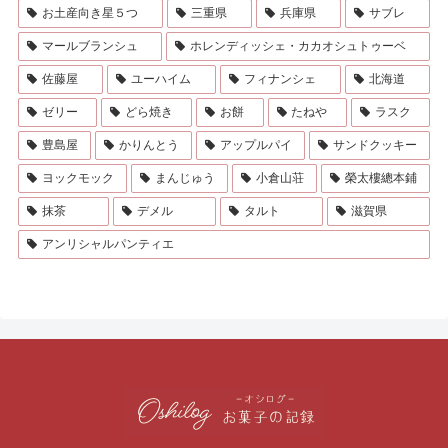
お土産向き星５つ
三重県
兵庫県
サブレ
マールブランシュ
ホレンディッシェ・カカオシュトゥーベ
佐藤屋
ユーハイム
フィナンシェ
北海道
ゼリー
どら焼き
お餅
たねや
ラスク
豊島屋
かりんとう
アップルパイ
サンドクッキー
ヨックモック
まんじゅう
小倉山荘
榮太樓總本鋪
抹茶
デメル
タルト
滋賀県
アンリシャルパンティエ