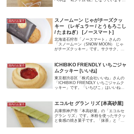
ね。以前記事にしているナガノパープル
100%のぶどうジャムと同じシリーズで
す。このジャムも使用している桃は100%
長野県産！国産果物...＜続きを読む＞
スノームーン じゃがチーズクッ
国内のお菓子
キー （レギュラー / とうもろこし
/ たまねぎ） [ノースマート]
北海道石狩市「ノースマート」さんの
「スノームーン（SNOW MOON） じゃ
がチーズクッキー」です。サクサク、ホ
ロホロのクッキーです。甘くなく、しょ
っぱいのが特徴的！お酒のお供にも合い
ます。今回は「レギュラー」「とうもろ
ICHIBIKO FRIENDLY いちごジャ
国内のお菓子
こし」「たまねぎ」の...＜続きを読む＞
ムクッキー [いいね]
東京都渋谷区「株式会社いいね」さんの
「ICHIBIKO FRIENDLY いちごジャムク
ッキー」です。「いちびこ」はいいねさ
んの展開しているブランドですね。可愛
らしいパッケージが目をひきます！綺麗
に作られたクッキーに惹かれて思わず購
エコルセ グラン リズ [本高砂屋]
国内のお菓子
入しまし...＜続きを読む＞
兵庫県神戸市「本高砂屋」の「エコルセ
グラン リズ」です。米粉を使ったサクッ
と食感の焼き菓子です。「抹茶」と「焙
じ茶」の2種類の味が入っています。試食
メモ大丸東京店にて購入。「栄光留世