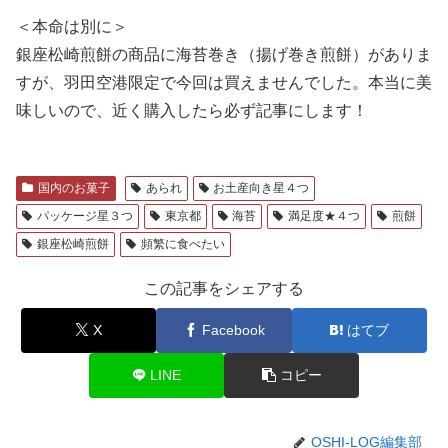
＜本命は別に＞
銀座松崎煎餅の商品に海苔巻き（揚げ巻き煎餅）がありま
すが、羽田空港限定で今回は買えませんでした。本当に美
味しいので、近く購入したら必ず記事にします！
国内のお菓子
あられ
お土産向き星４つ
パッケージ星３つ
東京都
海苔
満足度★４つ
煎餅
銀座松崎煎餅
頻繁に食べたい
この記事をシェアする
X
Facebook
はてブ
LINE
コピー
OSHI-LOG編集部