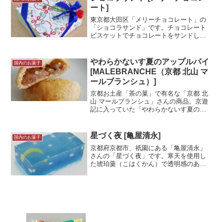
子供でも安心です！試食メ...＜続きを読
ート]
む＞
東京都大田区「メリーチョコレート」の
「ショコラサンド」です。チョコレート
ビスケットでチョコレートをサンドして
いるサンドクッキーです。今回のパッケ
ージはカーネーション付きの母の日パッ
ケージですが、限定商品ではなく、通常
やわらかないす夏のアップルパイ
国内のお菓子
版があります。試食メモ京...＜続きを読
[MALEBRANCHE（京都 北山 マ
む＞
ールブランシュ）]
京都お土産「茶の菓」で有名な「京都 北
山 マールブランシュ」さんの商品。京遊
記に入っていた「やわらかないす夏のア
ップルパイ」の試食レポです。試食メモ
青りんごが描かれたパッケージ。夏限定
商品です。こちらもパイですが、みんな
星づく夜 [亀屋清永]
国内のお菓子
のリーフパイとは違い...＜続きを読む＞
京都府京都市、祇園にある「亀屋清永」
さんの「星づく夜」です。寒天を使用し
た琥珀羹（こはくかん）で透明感のある
見た目が特徴的です。水分の多い寒天ゼ
リーのような感じ。涼しさを感じる見た
目は夏に良いですね！とても美しいお菓
子だと思います！試食メモ...＜続きを読
む＞