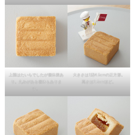
上面はたいらでしたが個体差あ
大きさは1辺4.5cmの正方形。
り。丸みがある個体もありま
高さは2.5cmほど。
す。