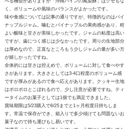
べる機会がありますが「沖縄パインの鳳梨酥」はクセもな
く、ボリュームや風味のバランスがよかったです。
味や食感については記事の通りですが、特徴的なのはパイ
ナップルジャム。噛むとパイナップルの果肉感があり、程
よい酸味と甘さが美味しかったです。ジャムの粘度は高い
ですが、歯につく感じは少なかったです。周りの生地部分
は厚めなので、正直なところもう少しジャムの量が多い方
が嬉しかったですね。
全体的には甘さは控えめで、ボリュームに対して食べやす
さがあります。大きさとしては3-4口程度のボリューム感
ですが厚みがあるので食べ応えがあります。クッキー生地
はポロポロとこぼれるので、少し注意が必要ですね。ティ
ータイムのお菓子としては1個でも満足できました。
賞味期限は5/23購入で6/25までと1ヶ月程度日持ちしま
す。常温で保存ができ、箱入りで多少傾けても問題ないお
菓子なので持ち運びもし易いです。