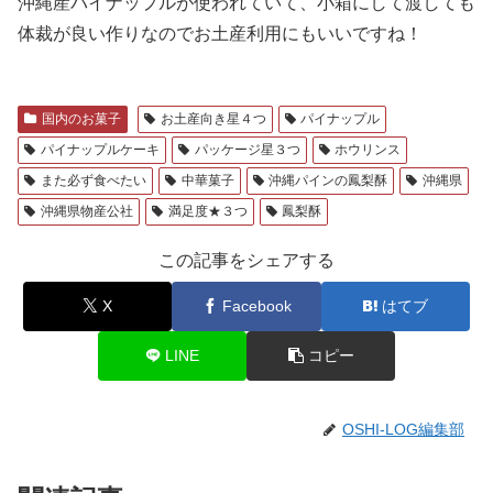
沖縄産パイナップルが使われていて、小箱にして渡しても
体裁が良い作りなのでお土産利用にもいいですね！
国内のお菓子
お土産向き星４つ
パイナップル
パイナップルケーキ
パッケージ星３つ
ホウリンス
また必ず食べたい
中華菓子
沖縄パインの鳳梨酥
沖縄県
沖縄県物産公社
満足度★３つ
鳳梨酥
この記事をシェアする
X
Facebook
はてブ
LINE
コピー
OSHI-LOG編集部