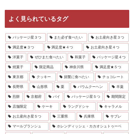
よく見られているタグ
パッケージ星３つ
また必ず食べたい
お土産向き星３つ
満足度★３つ
満足度★４つ
お土産向き星４つ
洋菓子
ぜひまた食べたい
和菓子
パッケージ星４つ
焼菓子
限定商品
神奈川県
満足度★５つ
東京都
クッキー
頻繁に食べたい
チョコレート
長野県
山形県
栗
バウムクーヘン
羊羹
煎餅
京都府
パイ
パッケージ星５つ
期間限定
店舗限定
ケーキ
ラングドシャ
キャラメル
お土産向き星５つ
三重県
兵庫県
サブレ
マールブランシュ
ホレンディッシェ・カカオシュトゥーベ