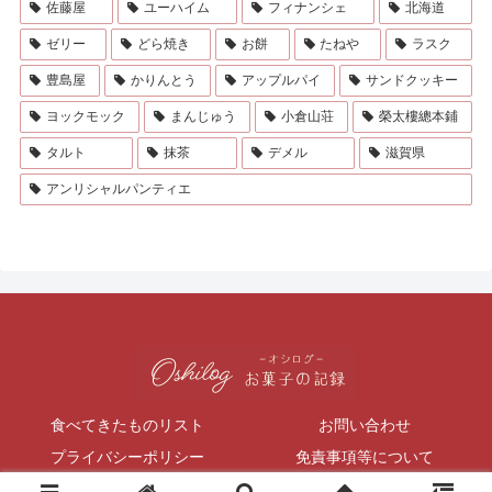
佐藤屋
ユーハイム
フィナンシェ
北海道
ゼリー
どら焼き
お餅
たねや
ラスク
豊島屋
かりんとう
アップルパイ
サンドクッキー
ヨックモック
まんじゅう
小倉山荘
榮太樓總本鋪
タルト
抹茶
デメル
滋賀県
アンリシャルパンティエ
食べてきたものリスト
お問い合わせ
プライバシーポリシー
免責事項等について