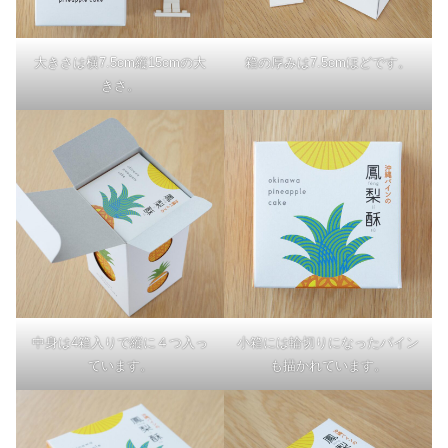
大きさは横7.5cm縦15cmの大
箱の厚みは7.5cmほどです。
きさ。
中身は4箱入りで縦に４つ入っ
小箱には輪切りになったパイン
ています。
も描かれています。