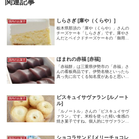
関連記事
しらさぎ [庫や（くらや）]
国内のお菓子
栃木県那須の「庫や（くらや）」さんの
チーズケーキ「しらさぎ」です。庫やさ
んだとベイクドチーズケーキの「御用邸
チーズケーキ」が有名ですが、こちらは
見た目も異なる白いチーズケーキです。
商品の位置付けとしては「プレミアム」
を売りにしているのでちょ...＜続きを読
ほまれの赤福 [赤福]
国内のお菓子
む＞
「赤福餅」は三重県伊勢市の「赤福」さ
んの看板商品です。伊勢名物といったら
真っ先に出てくる知名度があると思いま
す。今回は年末に訪れた赤福本店で購入
した「ほまれの赤福」の試食レポです。
あんことお餅というシンプルな組み合わ
せながらやはり美味しい。...＜続きを読
ビスキュイサヴァラン [ルノート
国内のお菓子
む＞
ル]
「ルノートル」さんの「ビスキュイサヴ
ァラン」です。米粉を使った軽い食感の
焼き菓子ですね。個人的にサヴァランと
いうとお酒を使ったケーキのイメージが
つい思い浮かんでしまいますが、このお
菓子はアルコールは含まれていないので
ショコラサンド [メリーチョコレ
国内のお菓子