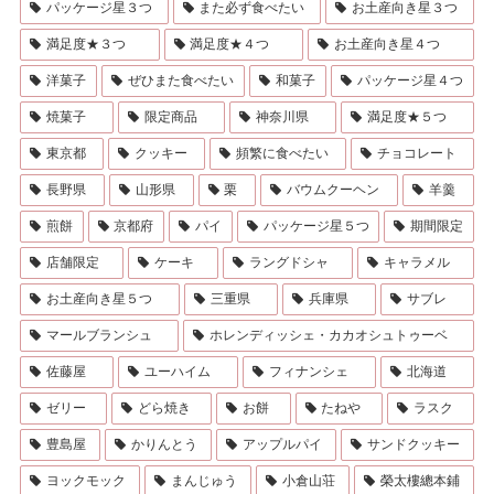
パッケージ星３つ
また必ず食べたい
お土産向き星３つ
満足度★３つ
満足度★４つ
お土産向き星４つ
洋菓子
ぜひまた食べたい
和菓子
パッケージ星４つ
焼菓子
限定商品
神奈川県
満足度★５つ
東京都
クッキー
頻繁に食べたい
チョコレート
長野県
山形県
栗
バウムクーヘン
羊羹
煎餅
京都府
パイ
パッケージ星５つ
期間限定
店舗限定
ケーキ
ラングドシャ
キャラメル
お土産向き星５つ
三重県
兵庫県
サブレ
マールブランシュ
ホレンディッシェ・カカオシュトゥーベ
佐藤屋
ユーハイム
フィナンシェ
北海道
ゼリー
どら焼き
お餅
たねや
ラスク
豊島屋
かりんとう
アップルパイ
サンドクッキー
ヨックモック
まんじゅう
小倉山荘
榮太樓總本鋪