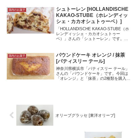
秒に１個売れているそうです！（※1）
※1 2025年3月28...＜続きを読む＞
シュトーレン [HOLLANDISCHE
国内のお菓子
KAKAO-STUBE（ホレンディッ
シェ・カカオシュトゥーベ）]
「HOLLANDISCHE KAKAO-STUBE（ホ
レンディッシェ・カカオシュトゥー
ベ）」さんの「シュトーレン」です。ク
リスマスの時期によく見るお菓子です
ね！試食メモ銀座三越店で購入。実は食
べたことのなかったシュトーレン。クリ
パウンドケーキ オレンジ / 抹茶
国内のお菓子
スマスのお菓...＜続きを読む＞
[パティスリー テール]
神奈川県横浜市「パティスリー テール」
さんの「パウンドケーキ」です。今回は
「オレンジ」と「抹茶」の2種類を購入し
ました。パティスリー テールさんでは豊
富な種類のパウンドケーキがありまし
て、迷いに迷った末、決めれず店員さん
のおすすめを購入しま...＜続きを読む＞
オリーブグラッセ [東洋オリーブ]