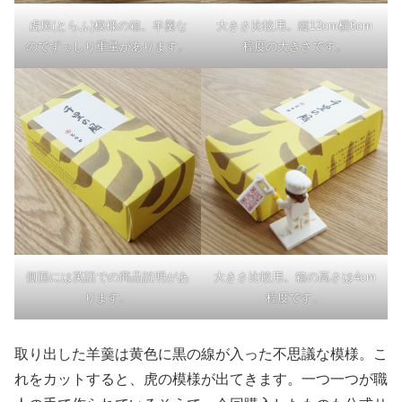
虎斑(とらふ)模様の箱。羊羹な
大きさ比較用。縦12cm横6cm
のでずっしり重量があります。
程度の大きさです。
側面には英語での商品説明があ
大きさ比較用。箱の高さは4cm
ります。
程度です。
取り出した羊羹は黄色に黒の線が入った不思議な模様。こ
れをカットすると、虎の模様が出てきます。一つ一つが職