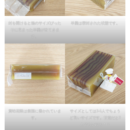
封を開けると箱のサイズぴった
羊羹は密封された状態です。
りに収まった羊羹が出てきま
す。
賞味期限は側面に書かれていま
サイズとしては3-5人でちょう
す。
ど良いサイズです。甘党だと2
人でもいける！？