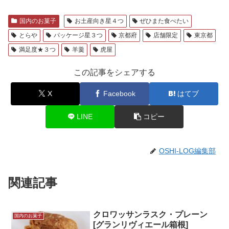
国内のお菓子
お土産向き星４つ
ぜひまた食べたい
とらや
パッケージ星３つ
京都府
店舗限定
東京都
満足度★３つ
羊羹
虎屋
この記事をシェアする
X
Facebook
はてブ
LINE
コピー
OSHI-LOG編集部
関連記事
クロワッサンラスク・プレーン
国内のお菓子
[グランリヴィエール箱根]