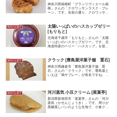
神奈川県箱根町「グランリヴィエール箱
根」さんの「クロワッサンラスク・プレ
ーン」です。名前の通り、クロワッサン
を使ったラスクです。クロワッサンまる
ごとのラスクではなく、一口大にカット
された食べやすいサイズのラスクでし
太陽いっぱいのハスカップゼリー
国内のお菓子
た！試食メモグランリヴィエ...＜続きを
[もりもと]
読む＞
北海道千歳市「もりもと」さんの「太陽
いっぱいのハスカップゼリー」です。北
海道特産のベリー「ハスカップ」を使用
したゼリーですね！香料や着色料を使っ
ていない、自然な香りと色が楽しめるゼ
リーです。試食メモそごう横浜店催事
クラック [豊島屋洋菓子舗 置石]
国内のお菓子
「冬の北海道物産展」にて購...＜続きを
神奈川県鎌倉市「豊島屋洋菓子舗 置
読む＞
石」さんの「クラック」です。豊島屋と
いえば「鳩サブレー」が有名ですね。こ
のお菓子は「豊島屋洋菓子舗 置石」で
販売しているお菓子です。クラックはサ
クッと食感の「キャラメルとピーナツの
板」という感じのお菓子です...＜続きを
河川蒸気 小豆クリーム [菜菓亭]
国内のお菓子
読む＞
新潟県新発田市「菜菓亭」さんの「河川
蒸気（かせんじょうき）」です。周りが
黒糖蒸しパンのような生地で、小倉クリ
ームを包んでいるという和洋折衷なお菓
子です。オフィシャルサイトによると８