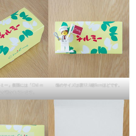
ー」側面には「Chil m
箱のサイズは横12.5縦6cmほどです。
名が書かれています。