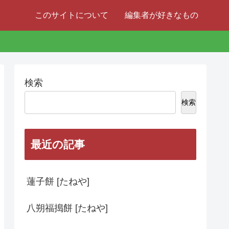
このサイトについて
編集者が好きなもの
検索
検索
最近の記事
蓮子餅 [たねや]
八朔福搗餅 [たねや]