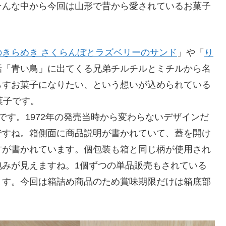
そんな中から今回は山形で昔から愛されているお菓子
のきらめき さくらんぼとラズベリーのサンド
」や「
り
話「青い鳥」に出てくる兄弟チルチルとミチルから名
らすお菓子になりたい、という想いが込められている
菓子です。
です。1972年の発売当時から変わらないデザインだ
ですね。箱側面に商品説明が書かれていて、蓋を開け
方が書かれています。個包装も箱と同じ柄が使用され
包みが見えますね。1個ずつの単品販売もされている
ます。今回は箱詰め商品のため賞味期限だけは箱底部